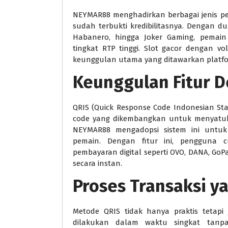
NEYMAR88 menghadirkan berbagai jenis pe
sudah terbukti kredibilitasnya. Dengan duk
Habanero, hingga Joker Gaming, pemai
tingkat RTP tinggi. Slot gacor dengan vo
keunggulan utama yang ditawarkan platfor
Keunggulan Fitur D
QRIS (Quick Response Code Indonesian S
code yang dikembangkan untuk menyatuka
NEYMAR88 mengadopsi sistem ini untu
pemain. Dengan fitur ini, pengguna
pembayaran digital seperti OVO, DANA, GoP
secara instan.
Proses Transaksi ya
Metode QRIS tidak hanya praktis tetapi
dilakukan dalam waktu singkat tanpa