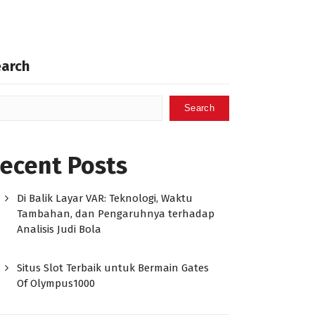
earch
Search
ecent Posts
Di Balik Layar VAR: Teknologi, Waktu
Tambahan, dan Pengaruhnya terhadap
Analisis Judi Bola
Situs Slot Terbaik untuk Bermain Gates
Of Olympus1000