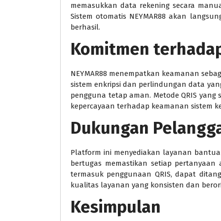
memasukkan data rekening secara manual
Sistem otomatis NEYMAR88 akan langsung
berhasil.
Komitmen terhadap
NEYMAR88 menempatkan keamanan sebagai 
sistem enkripsi dan perlindungan data yan
pengguna tetap aman. Metode QRIS yang s
kepercayaan terhadap keamanan sistem keu
Dukungan Pelangga
Platform ini menyediakan layanan bantuan
bertugas memastikan setiap pertanyaan 
termasuk penggunaan QRIS, dapat ditang
kualitas layanan yang konsisten dan ber
Kesimpulan