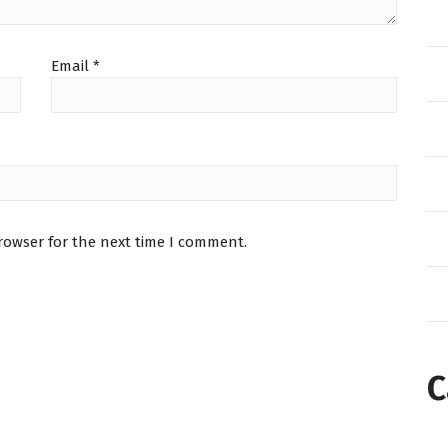
Email
*
rowser for the next time I comment.
C