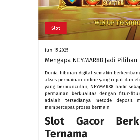
Slot
Jun 15 2025
Mengapa NEYMAR88 Jadi Pilihan u
Dunia hiburan digital semakin berkemba
akses permainan online yang cepat dan efis
yang bermunculan, NEYMAR88 hadir sebag
permainan berkualitas dengan fitur-fit
adalah tersedianya metode deposit 
mempercepat proses bermain.
Slot Gacor Berku
Ternama