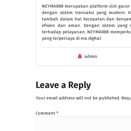
NEYMAR88 merupakan platform slot gacor
dengan sistem transaksi yang modern. K
tambah dalam hal kecepatan dan kenya
efisien dan aman. Dengan sistem yang s
terhadap pelayanan, NEYMAR88 memperkuat
yang terpercaya di era digital.
admin
Leave a Reply
Your email address will not be published.
Requ
Comment
*