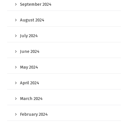
September 2024
August 2024
July 2024
June 2024
May 2024
April 2024
March 2024
February 2024