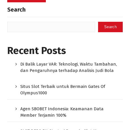
Search
Search
Recent Posts
Di Balik Layar VAR: Teknologi, Waktu Tambahan,
dan Pengaruhnya terhadap Analisis Judi Bola
Situs Slot Terbaik untuk Bermain Gates Of
Olympus1000
Agen SBOBET Indonesia: Keamanan Data
Member Terjamin 100%