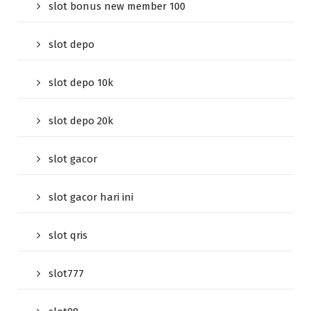
slot bonus new member 100
slot depo
slot depo 10k
slot depo 20k
slot gacor
slot gacor hari ini
slot qris
slot777