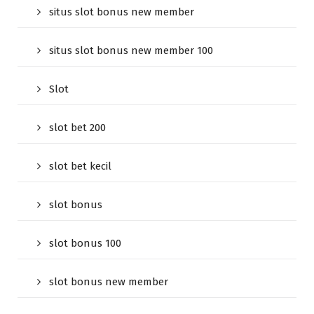
situs slot bonus new member
situs slot bonus new member 100
Slot
slot bet 200
slot bet kecil
slot bonus
slot bonus 100
slot bonus new member