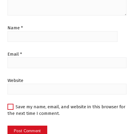
Name
*
Email
*
Website
Save my name, email, and website in this browser for
the next time I comment.