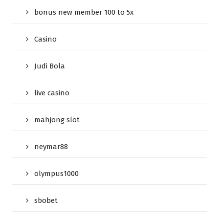
bonus new member 100 to 5x
Casino
Judi Bola
live casino
mahjong slot
neymar88
olympus1000
sbobet