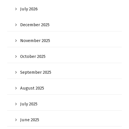
July 2026
December 2025
November 2025
October 2025
September 2025
August 2025
July 2025
June 2025