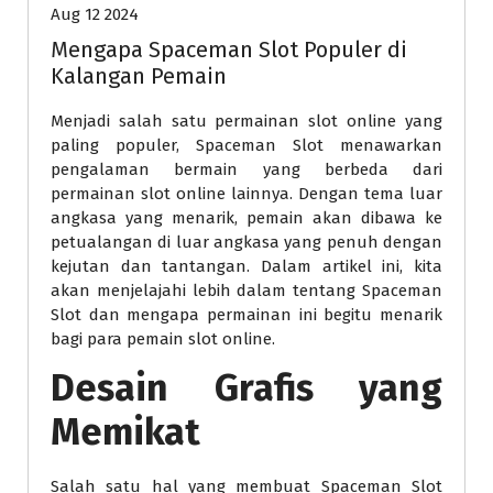
Aug 12 2024
Mengapa Spaceman Slot Populer di
Kalangan Pemain
Menjadi salah satu permainan slot online yang
paling populer, Spaceman Slot menawarkan
pengalaman bermain yang berbeda dari
permainan slot online lainnya. Dengan tema luar
angkasa yang menarik, pemain akan dibawa ke
petualangan di luar angkasa yang penuh dengan
kejutan dan tantangan. Dalam artikel ini, kita
akan menjelajahi lebih dalam tentang Spaceman
Slot dan mengapa permainan ini begitu menarik
bagi para pemain slot online.
Desain Grafis yang
Memikat
Salah satu hal yang membuat Spaceman Slot