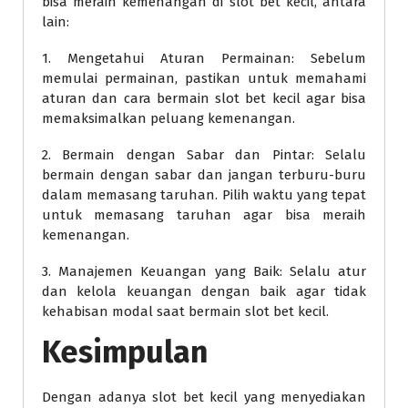
bisa meraih kemenangan di slot bet kecil, antara
lain:
1. Mengetahui Aturan Permainan: Sebelum
memulai permainan, pastikan untuk memahami
aturan dan cara bermain slot bet kecil agar bisa
memaksimalkan peluang kemenangan.
2. Bermain dengan Sabar dan Pintar: Selalu
bermain dengan sabar dan jangan terburu-buru
dalam memasang taruhan. Pilih waktu yang tepat
untuk memasang taruhan agar bisa meraih
kemenangan.
3. Manajemen Keuangan yang Baik: Selalu atur
dan kelola keuangan dengan baik agar tidak
kehabisan modal saat bermain slot bet kecil.
Kesimpulan
Dengan adanya slot bet kecil yang menyediakan