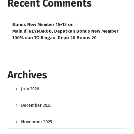
Recent Comments
Bonus New Member 15+15
on
Main di NEYMAR88, Dapatkan Bonus New Member
100% dan TO Ringan, Depo 20 Bonus 20
Archives
July 2026
December 2025
November 2025