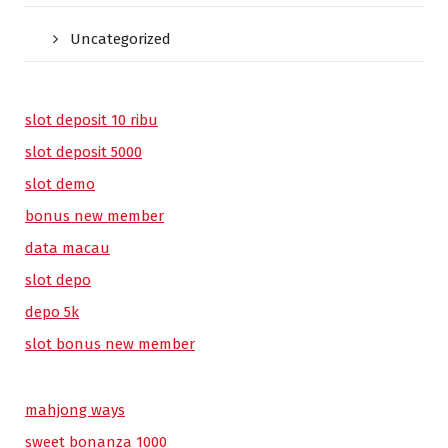
Uncategorized
slot deposit 10 ribu
slot deposit 5000
slot demo
bonus new member
data macau
slot depo
depo 5k
slot bonus new member
mahjong ways
sweet bonanza 1000