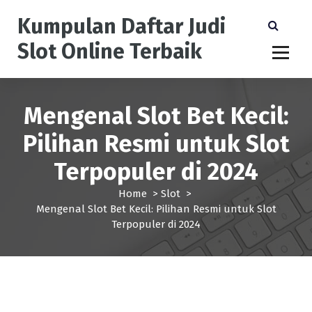
S
Kumpulan Daftar Judi
k
i
Slot Online Terbaik
p
t
o
c
Mengenal Slot Bet Kecil:
o
n
Pilihan Resmi untuk Slot
t
e
Terpopuler di 2024
n
t
Home
>
Slot
>
Mengenal Slot Bet Kecil: Pilihan Resmi untuk Slot
Terpopuler di 2024
Slot