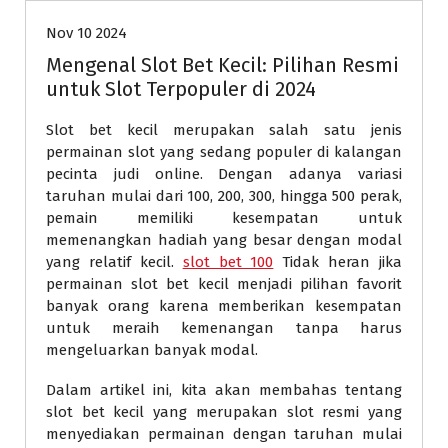
Nov 10 2024
Mengenal Slot Bet Kecil: Pilihan Resmi
untuk Slot Terpopuler di 2024
Slot bet kecil merupakan salah satu jenis
permainan slot yang sedang populer di kalangan
pecinta judi online. Dengan adanya variasi
taruhan mulai dari 100, 200, 300, hingga 500 perak,
pemain memiliki kesempatan untuk
memenangkan hadiah yang besar dengan modal
yang relatif kecil.
slot bet 100
Tidak heran jika
permainan slot bet kecil menjadi pilihan favorit
banyak orang karena memberikan kesempatan
untuk meraih kemenangan tanpa harus
mengeluarkan banyak modal.
Dalam artikel ini, kita akan membahas tentang
slot bet kecil yang merupakan slot resmi yang
menyediakan permainan dengan taruhan mulai