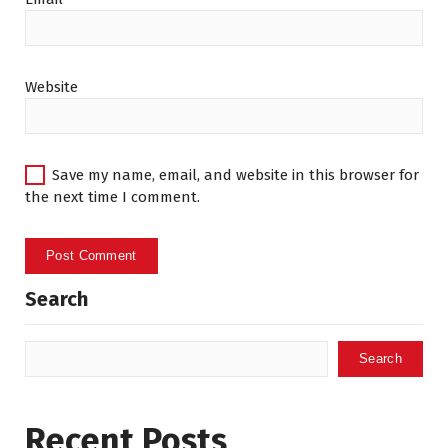
Website
Save my name, email, and website in this browser for
the next time I comment.
Search
Search
Recent Posts