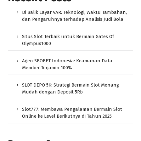
Di Balik Layar VAR: Teknologi, Waktu Tambahan,
dan Pengaruhnya terhadap Analisis Judi Bola
Situs Slot Terbaik untuk Bermain Gates Of
Olympus1000
Agen SBOBET Indonesia: Keamanan Data
Member Terjamin 100%
SLOT DEPO 5K: Strategi Bermain Slot Menang
Mudah dengan Deposit 5Rb
Slot777: Membawa Pengalaman Bermain Slot
Online ke Level Berikutnya di Tahun 2025