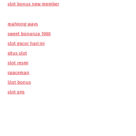
slot bonus new member
mahjong ways
sweet bonanza 1000
slot gacor hari ini
situs slot
slot resmi
spaceman
Slot bonus
slot qris