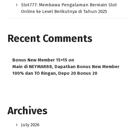
Slot777: Membawa Pengalaman Bermain Slot
Online ke Level Berikutnya di Tahun 2025
Recent Comments
Bonus New Member 15+15
on
Main di NEYMAR88, Dapatkan Bonus New Member
100% dan TO Ringan, Depo 20 Bonus 20
Archives
July 2026