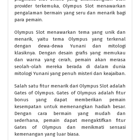
provider terkemuka, Olympus Slot menawarkan
pengalaman bermain yang seru dan menarik bagi
para pemain.
Olympus Slot menawarkan tema yang unik dan
menarik, yaitu tema Olympus yang terkenal
dengan dewa-dewa Yunani dan mitologi
klasiknya. Dengan desain grafis yang memukau
dan warna yang cerah, pemain akan merasa
seolah-olah mereka berada di dalam dunia
mitologi Yunani yang penuh misteri dan keajaiban.
Salah satu fitur menarik dari Olympus Slot adalah
Gates of Olympus. Gates of Olympus adalah fitur
bonus yang dapat memberikan pemain
kesempatan untuk memenangkan hadiah besar.
Dengan cara bermain yang mudah dan
sederhana, pemain dapat mengaktifkan fitur
Gates of Olympus dan menikmati sensasi
kemenangan yang luar biasa.