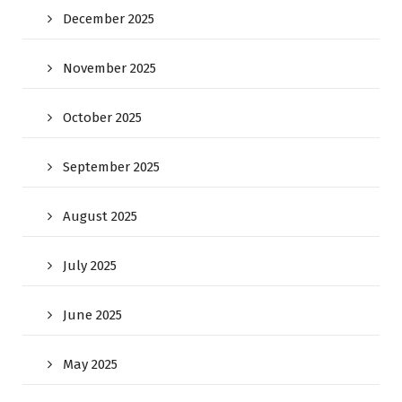
December 2025
November 2025
October 2025
September 2025
August 2025
July 2025
June 2025
May 2025