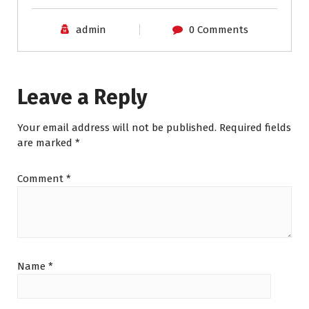
admin
0 Comments
Leave a Reply
Your email address will not be published.
Required fields
are marked
*
Comment
*
Name
*