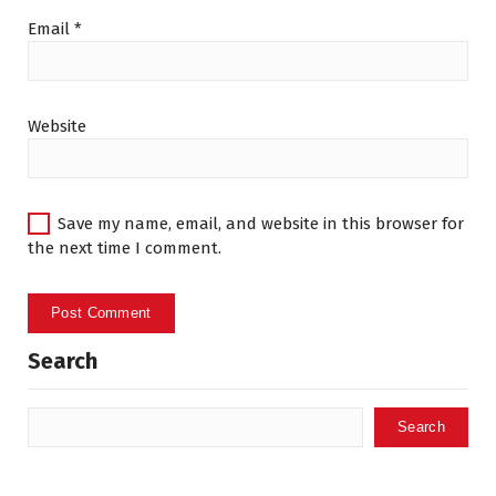
Email
*
Website
Save my name, email, and website in this browser for
the next time I comment.
Search
Search