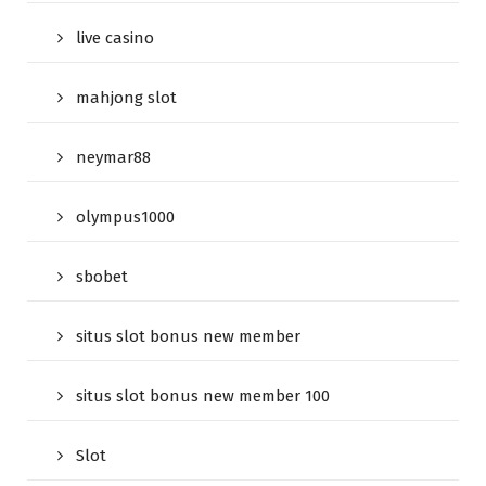
live casino
mahjong slot
neymar88
olympus1000
sbobet
situs slot bonus new member
situs slot bonus new member 100
Slot