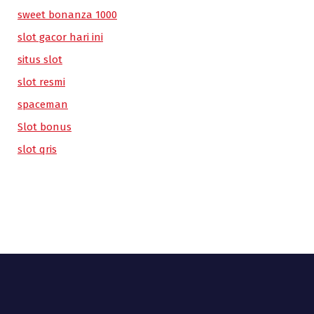
sweet bonanza 1000
slot gacor hari ini
situs slot
slot resmi
spaceman
Slot bonus
slot qris