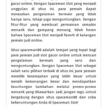
gacor online. Dengan Spaceman Slot yang menjadi
unggulan di situs ini, para pemain dapat
merasakan pengalaman bermain yang tidak
hanya seru, tetapi juga menguntungkan. Dengan
fitur-fitur yang membuat permainan semakin
menarik dan gampang menang, tidak heran
bahwa Spaceman Slot menjadi favorit di kalangan
pemain judi online.
Situs spaceman88 adalah tempat yang tepat bagi
para pemain judi slot gacor online untuk mencari
pengalaman bermain yang seru dan
menguntungkan. Dengan Spaceman Slot sebagai
salah satu pilihan terbaik di situs ini, para pemain
memiliki kesempatan yang lebih besar untuk
meraih kemenangan besar dan mendapatkan
keuntungan tambahan melalui promo-promo
menarik yang ditawarkan. Jadi, jangan ragu untuk
bergabung dengan situs spaceman88 dan coba
keberuntungan Anda di Spaceman Slot!