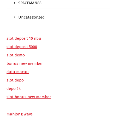
SPACEMAN88
Uncategorized
slot deposit 10 ribu
slot deposit 5000
slot demo
bonus new member
data macau
slot depo
depo 5k
slot bonus new member
mahjong ways