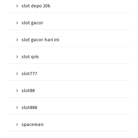
slot depo 20k
slot gacor
slot gacor hari ini
slot qris
slot777
slot88
slot888
spaceman