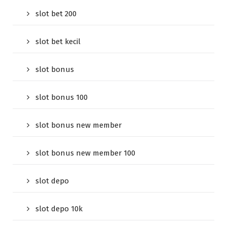
slot bet 200
slot bet kecil
slot bonus
slot bonus 100
slot bonus new member
slot bonus new member 100
slot depo
slot depo 10k