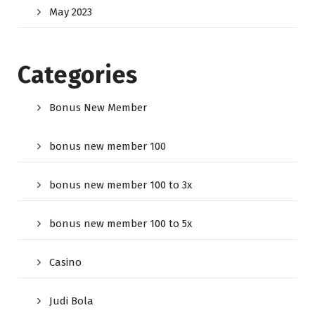
May 2023
Categories
Bonus New Member
bonus new member 100
bonus new member 100 to 3x
bonus new member 100 to 5x
Casino
Judi Bola