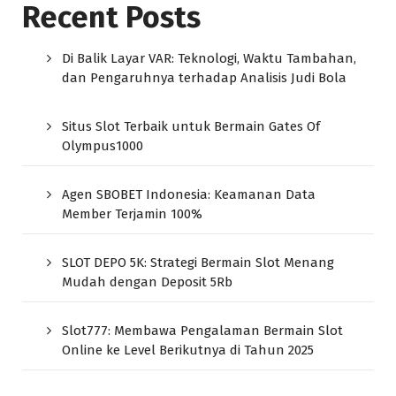
Recent Posts
Di Balik Layar VAR: Teknologi, Waktu Tambahan,
dan Pengaruhnya terhadap Analisis Judi Bola
Situs Slot Terbaik untuk Bermain Gates Of
Olympus1000
Agen SBOBET Indonesia: Keamanan Data
Member Terjamin 100%
SLOT DEPO 5K: Strategi Bermain Slot Menang
Mudah dengan Deposit 5Rb
Slot777: Membawa Pengalaman Bermain Slot
Online ke Level Berikutnya di Tahun 2025