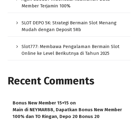
Member Terjamin 100%
SLOT DEPO 5K: Strategi Bermain Slot Menang
Mudah dengan Deposit 5Rb
Slot777: Membawa Pengalaman Bermain Slot
Online ke Level Berikutnya di Tahun 2025
Recent Comments
Bonus New Member 15+15
on
Main di NEYMAR88, Dapatkan Bonus New Member
100% dan TO Ringan, Depo 20 Bonus 20