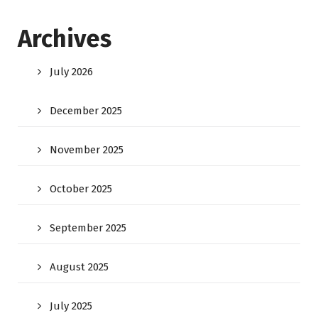
Archives
July 2026
December 2025
November 2025
October 2025
September 2025
August 2025
July 2025