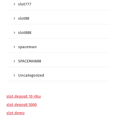
slot777
slot88
slot888
spaceman
SPACEMAN88
Uncategorized
slot deposit 10 ribu
slot deposit 5000
slot demo