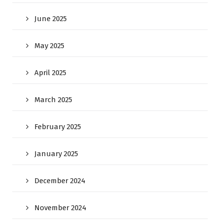
June 2025
May 2025
April 2025
March 2025
February 2025
January 2025
December 2024
November 2024