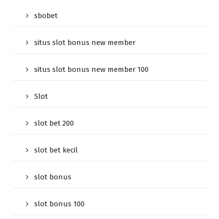
sbobet
situs slot bonus new member
situs slot bonus new member 100
Slot
slot bet 200
slot bet kecil
slot bonus
slot bonus 100