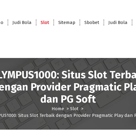
no
Judi Bola
Slot
Sitemap
Sbobet
Judi Bola
LYMPUS1000: Situs Slot Terba
engan Provider Pragmatic Pl
dan PG Soft
Home
>
Slot
>
S1000: Situs Slot Terbaik dengan Provider Pragmatic Play dan 