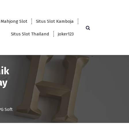
Mahjong Slot
Situs Slot Kamboja
Situs Slot Thailand
joker123
ik
ay
PG Soft