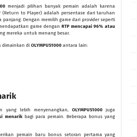
00
menjadi pilihan banyak pemain adalah karena
P (Return to Player) adalah persentase dari taruhan
 panjang. Dengan memilih game dari provider seperti
a mendapatkan game dengan
RTP mencapai 96% atau
ang mereka untuk menang besar.
a dimainkan di
OLYMPUS1000
antara lain:
arik
in yang lebih menyenangkan,
OLYMPUS1000
juga
i menarik
bagi para pemain. Beberapa bonus yang
rikan pemain baru bonus setoran pertama yang