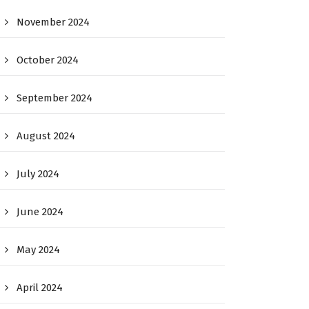
November 2024
October 2024
September 2024
August 2024
July 2024
June 2024
May 2024
April 2024