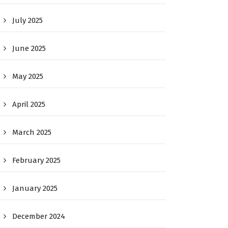
July 2025
June 2025
May 2025
April 2025
March 2025
February 2025
January 2025
December 2024