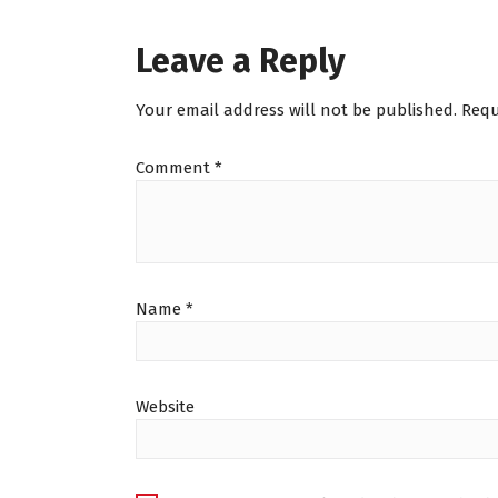
Leave a Reply
Your email address will not be published.
Requ
Comment
*
Name
*
Website