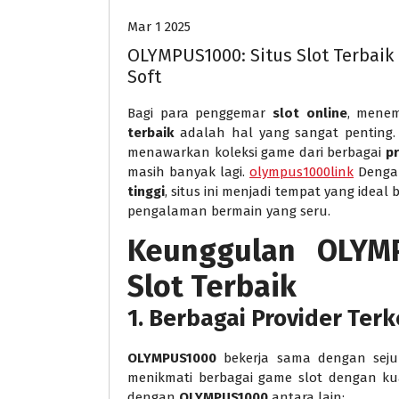
Mar 1 2025
OLYMPUS1000: Situs Slot Terbaik
Soft
Bagi para penggemar
slot online
, mene
terbaik
adalah hal yang sangat penting
menawarkan koleksi game dari berbagai
p
masih banyak lagi.
olympus1000link
Dengan
tinggi
, situs ini menjadi tempat yang ide
pengalaman bermain yang seru.
Keunggulan OLYMP
Slot Terbaik
1.
Berbagai Provider Terk
OLYMPUS1000
bekerja sama dengan se
menikmati berbagai game slot dengan kua
dengan
OLYMPUS1000
antara lain: