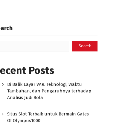
earch
Search
ecent Posts
Di Balik Layar VAR: Teknologi, Waktu
Tambahan, dan Pengaruhnya terhadap
Analisis Judi Bola
Situs Slot Terbaik untuk Bermain Gates
Of Olympus1000