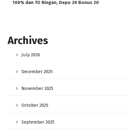
100% dan TO Ringan, Depo 20 Bonus 20
Archives
July 2026
December 2025
November 2025
October 2025
September 2025