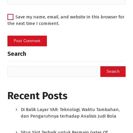
Save my name, email, and website in this browser for
the next time I comment.
Search
Search
Recent Posts
Di Balik Layar VAR: Teknologi, Waktu Tambahan,
dan Pengaruhnya terhadap Analisis Judi Bola
Situs Slot Terbaik untuk Bermain Gates Of