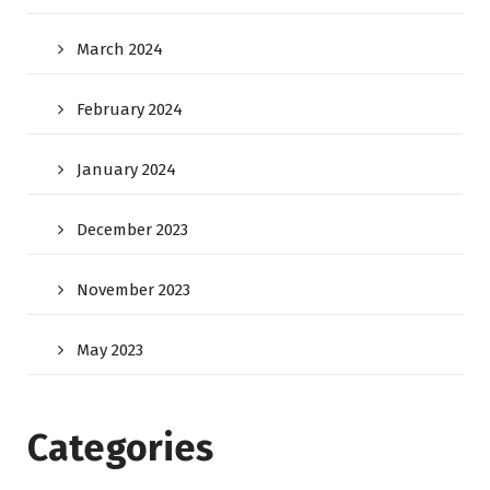
March 2024
February 2024
January 2024
December 2023
November 2023
May 2023
Categories