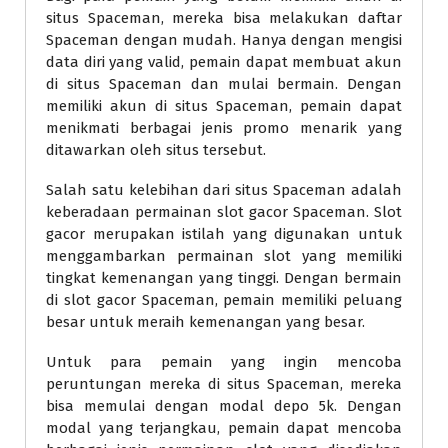
situs Spaceman, mereka bisa melakukan daftar
Spaceman dengan mudah. Hanya dengan mengisi
data diri yang valid, pemain dapat membuat akun
di situs Spaceman dan mulai bermain. Dengan
memiliki akun di situs Spaceman, pemain dapat
menikmati berbagai jenis promo menarik yang
ditawarkan oleh situs tersebut.
Salah satu kelebihan dari situs Spaceman adalah
keberadaan permainan slot gacor Spaceman. Slot
gacor merupakan istilah yang digunakan untuk
menggambarkan permainan slot yang memiliki
tingkat kemenangan yang tinggi. Dengan bermain
di slot gacor Spaceman, pemain memiliki peluang
besar untuk meraih kemenangan yang besar.
Untuk para pemain yang ingin mencoba
peruntungan mereka di situs Spaceman, mereka
bisa memulai dengan modal depo 5k. Dengan
modal yang terjangkau, pemain dapat mencoba