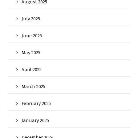
August 2025
July 2025
June 2025
May 2025
April 2025
March 2025
February 2025
January 2025
December 2024