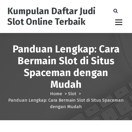
S
Kumpulan Daftar Judi
k
i
Slot Online Terbaik
p
t
o
c
Panduan Lengkap: Cara
o
n
Bermain Slot di Situs
t
e
Spaceman dengan
n
t
Mudah
Home
>
Slot
>
Panduan Lengkap: Cara Bermain Slot di Situs Spaceman
dengan Mudah