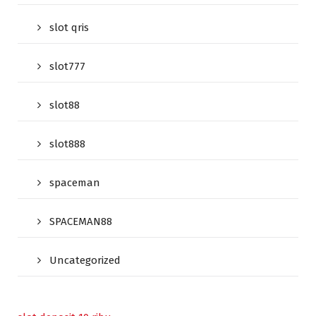
slot qris
slot777
slot88
slot888
spaceman
SPACEMAN88
Uncategorized