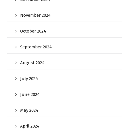
November 2024
October 2024
September 2024
August 2024
July 2024
June 2024
May 2024
April 2024