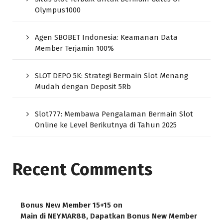
Olympus1000
Agen SBOBET Indonesia: Keamanan Data
Member Terjamin 100%
SLOT DEPO 5K: Strategi Bermain Slot Menang
Mudah dengan Deposit 5Rb
Slot777: Membawa Pengalaman Bermain Slot
Online ke Level Berikutnya di Tahun 2025
Recent Comments
Bonus New Member 15+15
on
Main di NEYMAR88, Dapatkan Bonus New Member