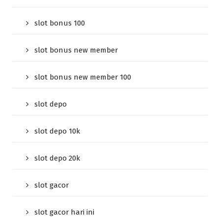
slot bonus 100
slot bonus new member
slot bonus new member 100
slot depo
slot depo 10k
slot depo 20k
slot gacor
slot gacor hari ini