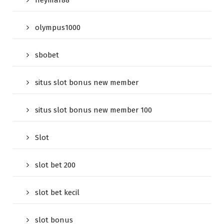
neymar88
olympus1000
sbobet
situs slot bonus new member
situs slot bonus new member 100
Slot
slot bet 200
slot bet kecil
slot bonus