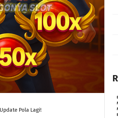
R
pdate Pola Lagi!