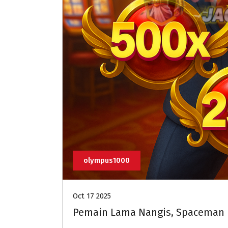
olympus1000
Oct 17 2025
Pemain Lama Nangis, Spaceman U