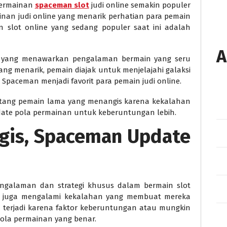
permainan
spaceman slot
judi online semakin populer
inan judi online yang menarik perhatian para pemain
n slot online yang sedang populer saat ini adalah
A
e yang menawarkan pengalaman bermain yang seru
ng menarik, pemain diajak untuk menjelajahi galaksi
a Spaceman menjadi favorit para pemain judi online.
entang pemain lama yang menangis karena kekalahan
ate pola permainan untuk keberuntungan lebih.
gis, Spaceman Update
ngalaman dan strategi khusus dalam bermain slot
ma juga mengalami kekalahan yang membuat mereka
sa terjadi karena faktor keberuntungan atau mungkin
ola permainan yang benar.