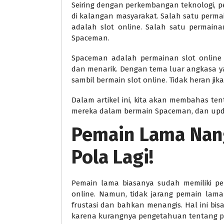
Seiring dengan perkembangan teknologi, 
di kalangan masyarakat. Salah satu perma
adalah slot online. Salah satu permaina
Spaceman.
Spaceman adalah permainan slot onlin
dan menarik. Dengan tema luar angkasa ya
sambil bermain slot online. Tidak heran jik
Dalam artikel ini, kita akan membahas t
mereka dalam bermain Spaceman, dan upd
Pemain Lama Nan
Pola Lagi!
Pemain lama biasanya sudah memiliki pe
online. Namun, tidak jarang pemain la
frustasi dan bahkan menangis. Hal ini bi
karena kurangnya pengetahuan tentang p