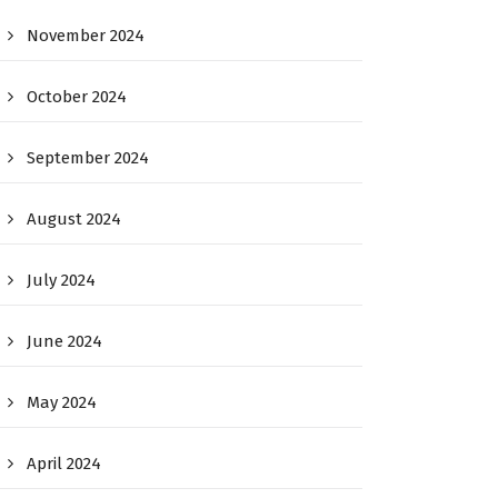
November 2024
October 2024
September 2024
August 2024
July 2024
June 2024
May 2024
April 2024