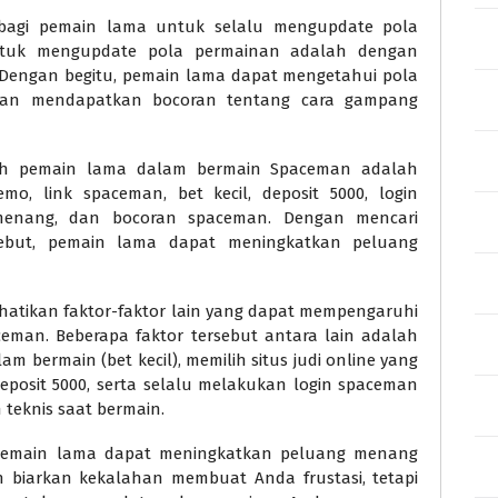
 bagi pemain lama untuk selalu mengupdate pola
ntuk mengupdate pola permainan adalah dengan
. Dengan begitu, pemain lama dapat mengetahui pola
 dan mendapatkan bocoran tentang cara gampang
oleh pemain lama dalam bermain Spaceman adalah
mo, link spaceman, bet kecil, deposit 5000, login
menang, dan bocoran spaceman. Dengan mencari
rsebut, pemain lama dapat meningkatkan peluang
rhatikan faktor-faktor lain yang dapat mempengaruhi
an. Beberapa faktor tersebut antara lain adalah
bermain (bet kecil), memilih situs judi online yang
posit 5000, serta selalu melakukan login spaceman
teknis saat bermain.
, pemain lama dapat meningkatkan peluang menang
biarkan kekalahan membuat Anda frustasi, tetapi