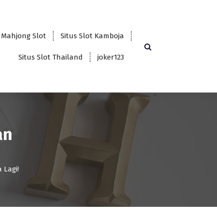
Mahjong Slot
Situs Slot Kamboja
Situs Slot Thailand
joker123
an
 Lagi!