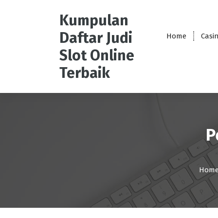
S
k
Kumpulan
i
Daftar Judi
Home
Casi
p
t
Slot Online
o
Terbaik
c
o
n
t
e
n
P
t
Hom