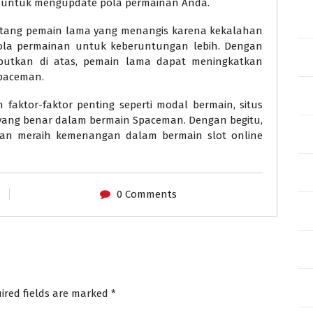
 untuk mengupdate pola permainan Anda.
tentang pemain lama yang menangis karena kekalahan
la permainan untuk keberuntungan lebih. Dengan
ebutkan di atas, pemain lama dapat meningkatkan
paceman.
faktor-faktor penting seperti modal bermain, situs
n yang benar dalam bermain Spaceman. Dengan begitu,
dan meraih kemenangan dalam bermain slot online
0 Comments
ired fields are marked
*