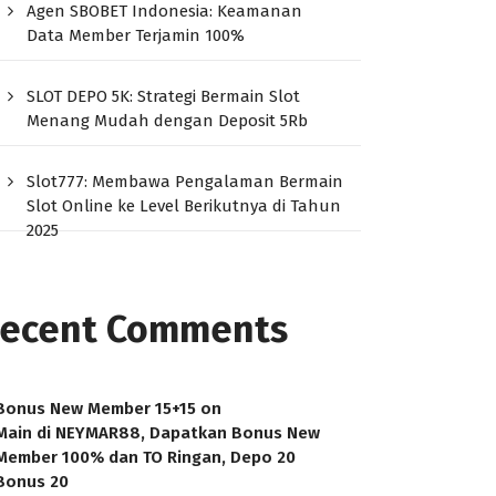
Agen SBOBET Indonesia: Keamanan
Data Member Terjamin 100%
SLOT DEPO 5K: Strategi Bermain Slot
Menang Mudah dengan Deposit 5Rb
Slot777: Membawa Pengalaman Bermain
Slot Online ke Level Berikutnya di Tahun
2025
ecent Comments
Bonus New Member 15+15
on
Main di NEYMAR88, Dapatkan Bonus New
Member 100% dan TO Ringan, Depo 20
Bonus 20