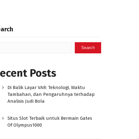
earch
Search
ecent Posts
Di Balik Layar VAR: Teknologi, Waktu
Tambahan, dan Pengaruhnya terhadap
Analisis Judi Bola
Situs Slot Terbaik untuk Bermain Gates
Of Olympus1000