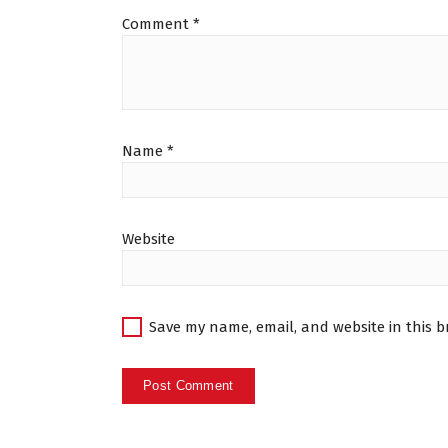
Comment
*
Name
*
Website
Save my name, email, and website in this b