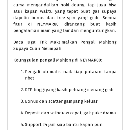
cuma mengandalkan hoki doang, tapi juga bisa
atur kapan waktu yang tepat buat gas supaya
dapetin bonus dan free spin yang gede. Semua
fitur di NEYMAR88 dirancang buat kasih
pengalaman main yang fair dan menguntungkan.
Baca juga: Trik Maksimalkan Pengali Mahjong
Supaya Cuan Melimpah
Keunggulan pengali Mahjong di NEYMAR88:
Pengali otomatis naik tiap putaran tanpa
ribet
RTP tinggi yang kasih peluang menang gede
Bonus dan scatter gampang keluar
Deposit dan withdraw cepat, gak pake drama
Support 24 jam siap bantu kapan pun