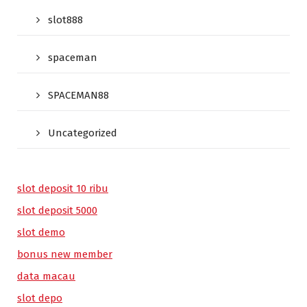
slot888
spaceman
SPACEMAN88
Uncategorized
slot deposit 10 ribu
slot deposit 5000
slot demo
bonus new member
data macau
slot depo