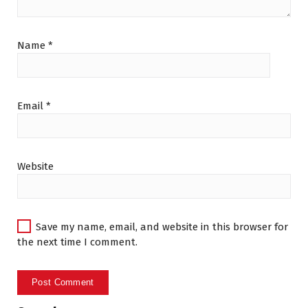
Name
*
Email
*
Website
Save my name, email, and website in this browser for
the next time I comment.