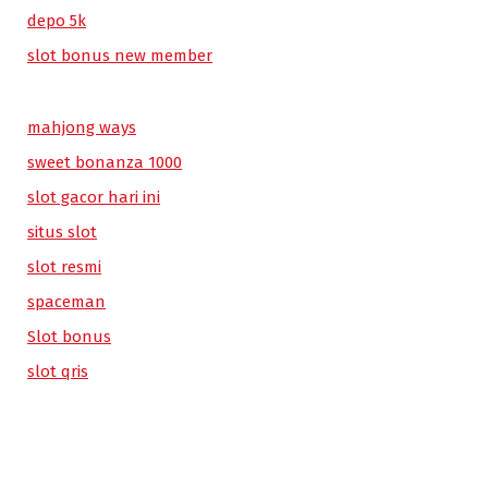
depo 5k
slot bonus new member
mahjong ways
sweet bonanza 1000
slot gacor hari ini
situs slot
slot resmi
spaceman
Slot bonus
slot qris