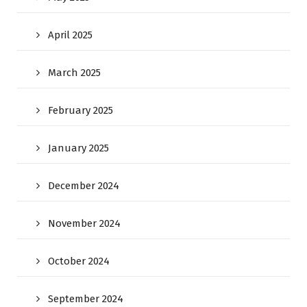
April 2025
March 2025
February 2025
January 2025
December 2024
November 2024
October 2024
September 2024