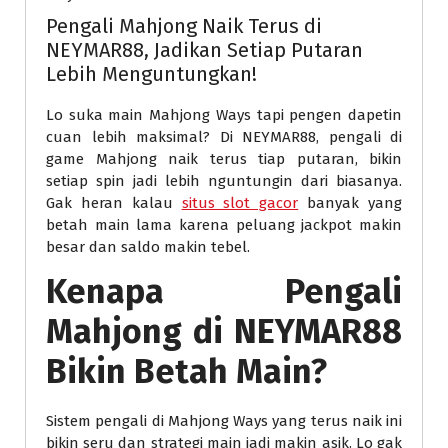
Pengali Mahjong Naik Terus di
NEYMAR88, Jadikan Setiap Putaran
Lebih Menguntungkan!
Lo suka main Mahjong Ways tapi pengen dapetin
cuan lebih maksimal? Di NEYMAR88, pengali di
game Mahjong naik terus tiap putaran, bikin
setiap spin jadi lebih nguntungin dari biasanya.
Gak heran kalau
situs slot gacor
banyak yang
betah main lama karena peluang jackpot makin
besar dan saldo makin tebel.
Kenapa Pengali
Mahjong di NEYMAR88
Bikin Betah Main?
Sistem pengali di Mahjong Ways yang terus naik ini
bikin seru dan strategi main jadi makin asik. Lo gak