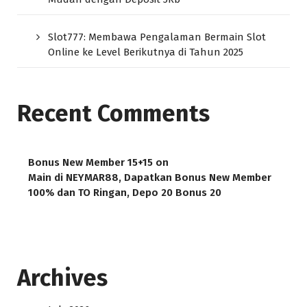
Slot777: Membawa Pengalaman Bermain Slot
Online ke Level Berikutnya di Tahun 2025
Recent Comments
Bonus New Member 15+15
on
Main di NEYMAR88, Dapatkan Bonus New Member
100% dan TO Ringan, Depo 20 Bonus 20
Archives