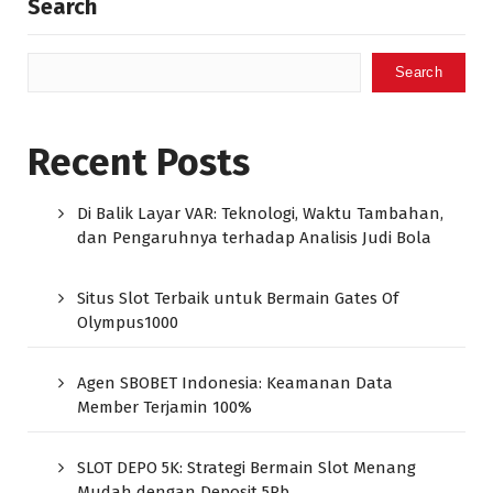
Search
Search
Recent Posts
Di Balik Layar VAR: Teknologi, Waktu Tambahan,
dan Pengaruhnya terhadap Analisis Judi Bola
Situs Slot Terbaik untuk Bermain Gates Of
Olympus1000
Agen SBOBET Indonesia: Keamanan Data
Member Terjamin 100%
SLOT DEPO 5K: Strategi Bermain Slot Menang
Mudah dengan Deposit 5Rb