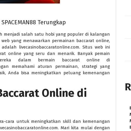
i SPACEMAN88 Terungkap
lah menjadi salah satu hobi yang populer di kalangan
us web yang menawarkan permainan baccarat online,
dalah livecasinobaccaratonline.com. Situs web ini
at online yang seru dan menarik. Banyak pemain
mereka dalam bermain baccarat online di
an memahami aturan permainan, strategi yang
g baik, Anda bisa meningkatkan peluang kemenangan
R
accarat Online di
cara-cara untuk meningkatkan skill dan kemenangan
vecasinobaccaratonline.com. Mari kita mulai dengan