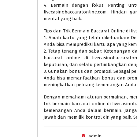
4. Bermain dengan fokus: Penting unt
livecasinobaccaratonline.com. Hindari 
mental yang baik.
Tips dan Trik Bermain Baccarat Online di li
1. Amati kartu yang telah dikeluarkan: 
Anda bisa memprediksi kartu apa yang kem
2. Tetap tenang dan sabar: Ketenangan d
baccarat online di livecasinobaccara
keputusan, dan selalu pertimbangkan de
3. Gunakan bonus dan promosi: Sebagai pem
Anda bisa memanfaatkan bonus dan promosi
meningkatkan peluang kemenangan Anda 
Dengan memahami aturan permainan, menera
trik bermain baccarat online di livecasino
kemenangan Anda dalam bermain. Janga
jawab dan memiliki kontrol diri yang baik. 
admin