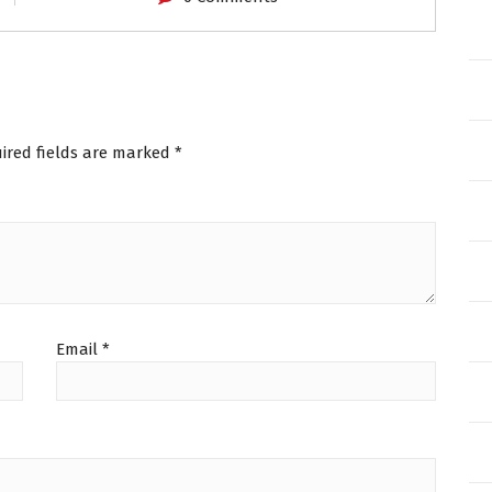
ired fields are marked
*
Email
*