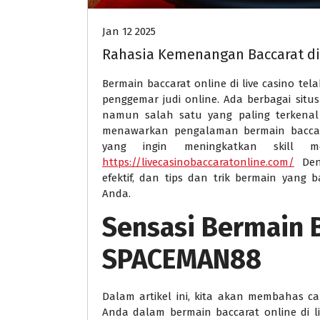
Jan 12 2025
Rahasia Kemenangan Baccarat d
Bermain baccarat online di live casino te
penggemar judi online. Ada berbagai sit
namun salah satu yang paling terkenal a
menawarkan pengalaman bermain baccar
yang ingin meningkatkan skill 
https://livecasinobaccaratonline.com/
Deng
efektif, dan tips dan trik bermain yan
Anda.
Sensasi Bermain B
SPACEMAN88
Dalam artikel ini, kita akan membahas 
Anda dalam bermain baccarat online di li