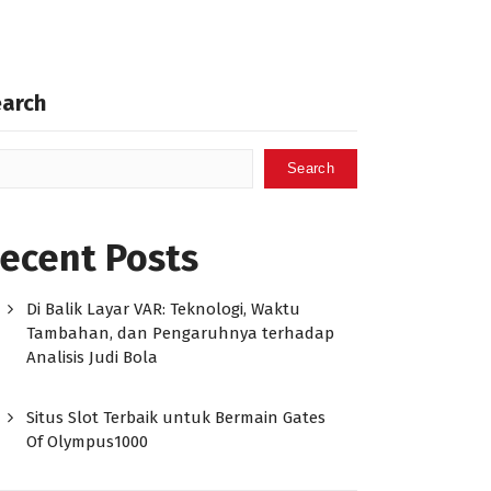
earch
Search
ecent Posts
Di Balik Layar VAR: Teknologi, Waktu
Tambahan, dan Pengaruhnya terhadap
Analisis Judi Bola
Situs Slot Terbaik untuk Bermain Gates
Of Olympus1000