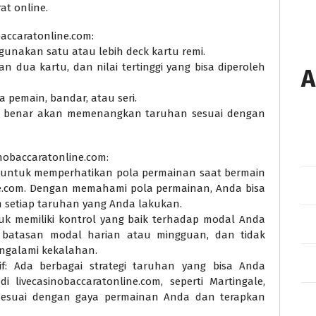
t online.
baccaratonline.com:
gunakan satu atau lebih deck kartu remi.
n dua kartu, dan nilai tertinggi yang bisa diperoleh
A
 pemain, bandar, atau seri.
n benar akan memenangkan taruhan sesuai dengan
inobaccaratonline.com:
ng untuk memperhatikan pola permainan saat bermain
ine.com. Dengan memahami pola permainan, Anda bisa
 setiap taruhan yang Anda lakukan.
tuk memiliki kontrol yang baik terhadap modal Anda
n batasan modal harian atau mingguan, dan tidak
ngalami kekalahan.
if: Ada berbagai strategi taruhan yang bisa Anda
 livecasinobaccaratonline.com, seperti Martingale,
ang sesuai dengan gaya permainan Anda dan terapkan