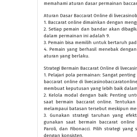
memahami aturan dasar permainan baccara
Aturan Dasar Baccarat Online di livecasino
1. Baccarat online dimainkan dengan meng
2. Setiap pemain dan bandar akan dibagika
dalam permainan ini adalah 9.
3. Pemain bisa memilih untuk bertaruh pada
4. Pemain yang berhasil menebak denga
aturan yang berlaku.
Strategi Bermain Baccarat Online di livecas
1. Pelajari pola permainan: Sangat penti
baccarat online di livecasinobaccaratonl
membuat keputusan yang lebih baik dalam
2. Kelola modal dengan baik: Penting un
saat bermain baccarat online. Tentuka
melampaui batasan tersebut meskipun me
3. Gunakan strategi taruhan yang efekt
gunakan saat bermain baccarat online di
Paroli, dan Fibonacci. Pilih strategi y
dengan konsisten.