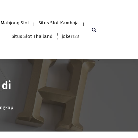
Mahjong Slot
Situs Slot Kamboja
Situs Slot Thailand
joker123
 di
ungkap