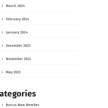
March 2024
February 2024
January 2024
December 2023
November 2023
May 2023
ategories
Bonus New Member