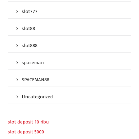
slot777
slot88
slot888
spaceman
SPACEMAN88
Uncategorized
slot deposit 10 ribu
slot deposit 5000