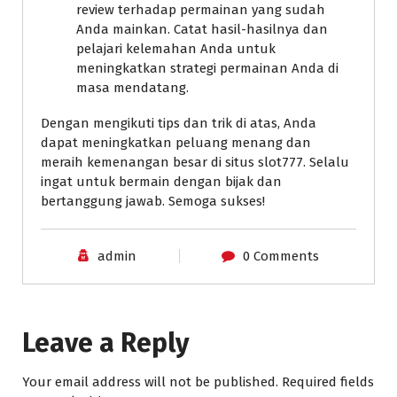
review terhadap permainan yang sudah
Anda mainkan. Catat hasil-hasilnya dan
pelajari kelemahan Anda untuk
meningkatkan strategi permainan Anda di
masa mendatang.
Dengan mengikuti tips dan trik di atas, Anda
dapat meningkatkan peluang menang dan
meraih kemenangan besar di situs slot777. Selalu
ingat untuk bermain dengan bijak dan
bertanggung jawab. Semoga sukses!
admin
0 Comments
Leave a Reply
Your email address will not be published.
Required fields