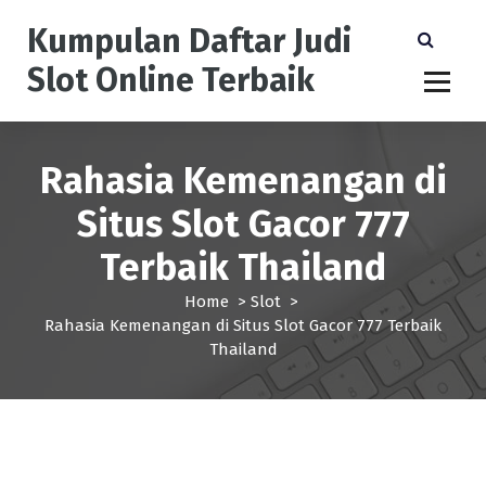
S
Kumpulan Daftar Judi
k
i
Slot Online Terbaik
p
t
o
c
Rahasia Kemenangan di
o
n
Situs Slot Gacor 777
t
e
Terbaik Thailand
n
t
Home
>
Slot
>
Rahasia Kemenangan di Situs Slot Gacor 777 Terbaik
Thailand