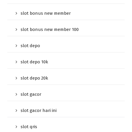
slot bonus new member
slot bonus new member 100
slot depo
slot depo 10k
slot depo 20k
slot gacor
slot gacor hari ini
slot qris