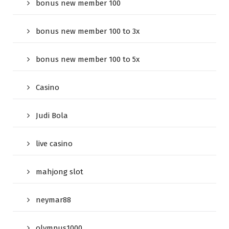
bonus new member 100
bonus new member 100 to 3x
bonus new member 100 to 5x
Casino
Judi Bola
live casino
mahjong slot
neymar88
olympus1000