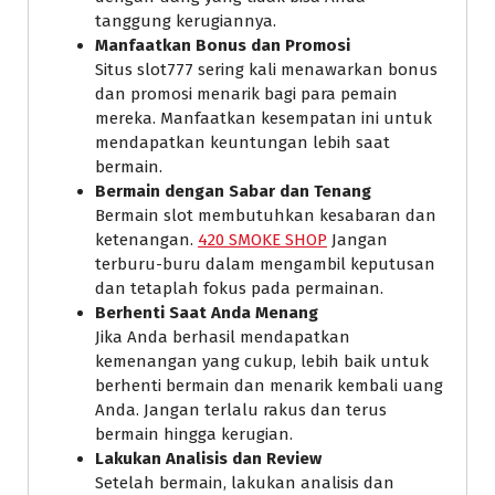
tanggung kerugiannya.
Manfaatkan Bonus dan Promosi
Situs slot777 sering kali menawarkan bonus
dan promosi menarik bagi para pemain
mereka. Manfaatkan kesempatan ini untuk
mendapatkan keuntungan lebih saat
bermain.
Bermain dengan Sabar dan Tenang
Bermain slot membutuhkan kesabaran dan
ketenangan.
420 SMOKE SHOP
Jangan
terburu-buru dalam mengambil keputusan
dan tetaplah fokus pada permainan.
Berhenti Saat Anda Menang
Jika Anda berhasil mendapatkan
kemenangan yang cukup, lebih baik untuk
berhenti bermain dan menarik kembali uang
Anda. Jangan terlalu rakus dan terus
bermain hingga kerugian.
Lakukan Analisis dan Review
Setelah bermain, lakukan analisis dan