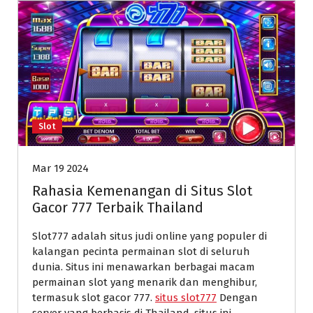
Slot
Mar 19 2024
Rahasia Kemenangan di Situs Slot
Gacor 777 Terbaik Thailand
Slot777 adalah situs judi online yang populer di
kalangan pecinta permainan slot di seluruh
dunia. Situs ini menawarkan berbagai macam
permainan slot yang menarik dan menghibur,
termasuk slot gacor 777.
situs slot777
Dengan