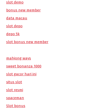
slot demo
bonus new member
data macau
slot depo
depo 5k
slot bonus new member
mahjong ways
sweet bonanza 1000
slot gacor hari ini
situs slot
slot resmi
spaceman
Slot bonus