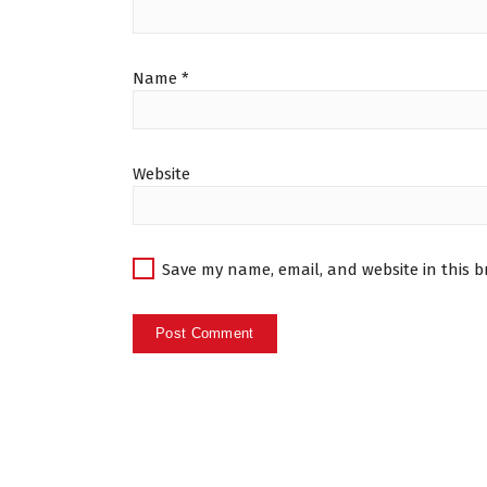
Name
*
Website
Save my name, email, and website in this b