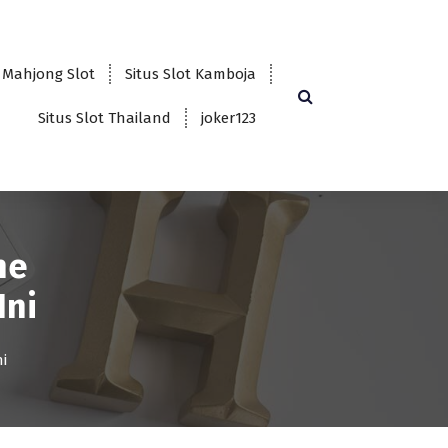
Mahjong Slot
Situs Slot Kamboja
Situs Slot Thailand
joker123
ne
Ini
i