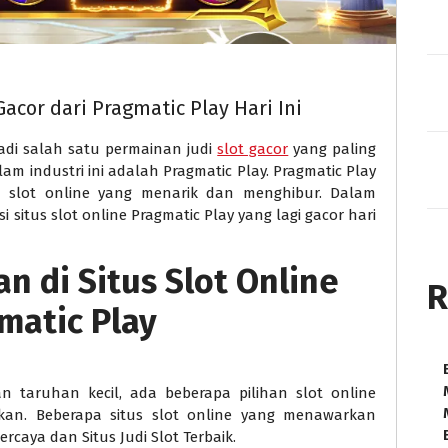
acor dari Pragmatic Play Hari Ini
jadi salah satu permainan judi
slot gacor
yang paling
am industri ini adalah Pragmatic Play. Pragmatic Play
 slot online yang menarik dan menghibur. Dalam
 situs slot online Pragmatic Play yang lagi gacor hari
 di Situs Slot Online
R
matic Play
 taruhan kecil, ada beberapa pilihan slot online
kan. Beberapa situs slot online yang menawarkan
rcaya dan Situs Judi Slot Terbaik.