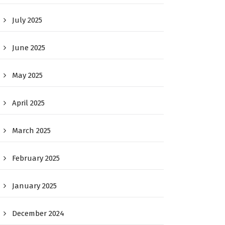
July 2025
June 2025
May 2025
April 2025
March 2025
February 2025
January 2025
December 2024