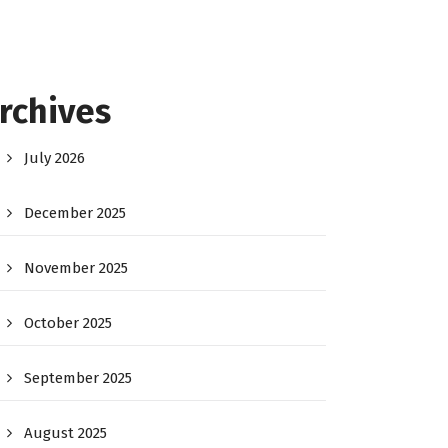
rchives
July 2026
December 2025
November 2025
October 2025
September 2025
August 2025