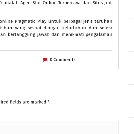
 adalah Agen Slot Online Terpercaya dan Situs Judi
online Pragmatic Play untuk berbagai jenis taruhan
ihan yang sesuai dengan kebutuhan dan selera
ngan bertanggung jawab dan menikmati pengalaman
0 Comments
ired fields are marked
*