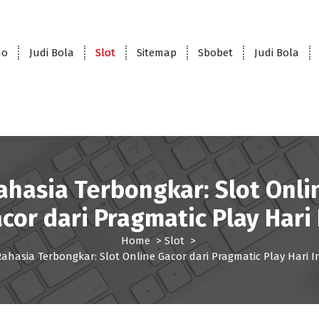
no
Judi Bola
Slot
Sitemap
Sbobet
Judi Bola
ahasia Terbongkar: Slot Onli
cor dari Pragmatic Play Hari 
Home
>
Slot
>
ahasia Terbongkar: Slot Online Gacor dari Pragmatic Play Hari In