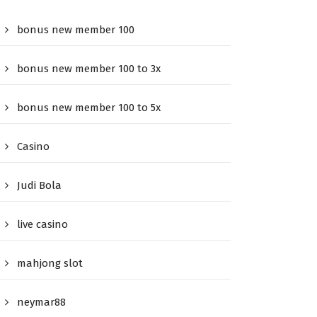
bonus new member 100
bonus new member 100 to 3x
bonus new member 100 to 5x
Casino
Judi Bola
live casino
mahjong slot
neymar88