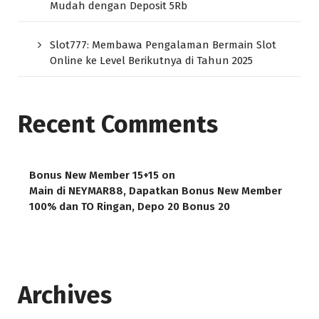
Mudah dengan Deposit 5Rb
Slot777: Membawa Pengalaman Bermain Slot
Online ke Level Berikutnya di Tahun 2025
Recent Comments
Bonus New Member 15+15
on
Main di NEYMAR88, Dapatkan Bonus New Member
100% dan TO Ringan, Depo 20 Bonus 20
Archives