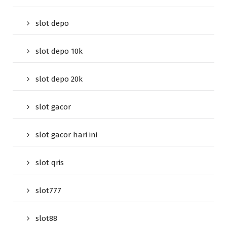
slot depo
slot depo 10k
slot depo 20k
slot gacor
slot gacor hari ini
slot qris
slot777
slot88