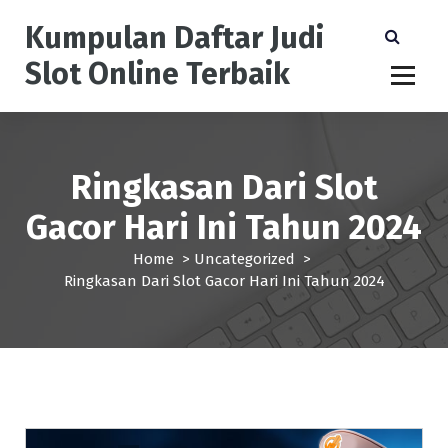
S
Kumpulan Daftar Judi
k
i
Slot Online Terbaik
p
t
o
c
o
Ringkasan Dari Slot
n
t
Gacor Hari Ini Tahun 2024
e
n
Home
>
Uncategorized
>
t
Ringkasan Dari Slot Gacor Hari Ini Tahun 2024