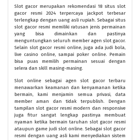
Slot gacor merupakan rekomendasi 18 situs slot
gacor resmi 2024 terpercaya jackpot terbesar
terlengkap dengan uang asli rupiah. Sebagai situs
slot gacor resmi memiliki ratusan jenis permainan
yang bisa dimainkan dan pastinya
menguntungkan seluruh member agen slot gacor.
Selain slot gacor resmi online, juga ada judi bola,
live casino online, sampai poker online. Pemain
bisa puas memilih permainan sesuai dengan
selera dan skill masing-masing.
Slot online sebagai agen slot gacor terbaru
menawarkan keamanan dan kenyamanan ketika
bermain, kami menjamin semua privasi, data
member aman dan tidak terpublish. Dengan
tampilan slot gacor resmi modern dan responsive
juga fitur sangat lengkap pastinya membuat
nyaman ketika bermain taruhan slot gacor resmi
ataupun game judi slot online. Sebagai slot gacor
resmi dengan uang asli kami menyediakan sistem