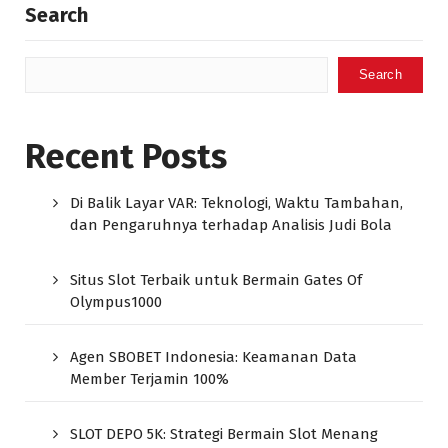
Search
Search
Recent Posts
Di Balik Layar VAR: Teknologi, Waktu Tambahan,
dan Pengaruhnya terhadap Analisis Judi Bola
Situs Slot Terbaik untuk Bermain Gates Of
Olympus1000
Agen SBOBET Indonesia: Keamanan Data
Member Terjamin 100%
SLOT DEPO 5K: Strategi Bermain Slot Menang