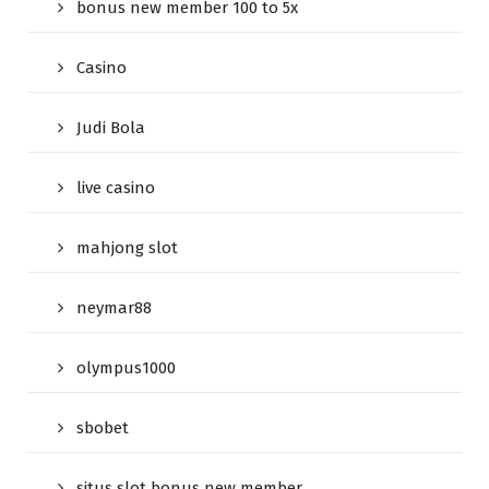
bonus new member 100 to 5x
Casino
Judi Bola
live casino
mahjong slot
neymar88
olympus1000
sbobet
situs slot bonus new member