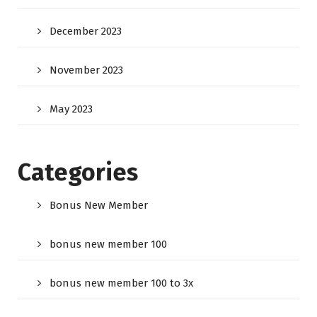
December 2023
November 2023
May 2023
Categories
Bonus New Member
bonus new member 100
bonus new member 100 to 3x