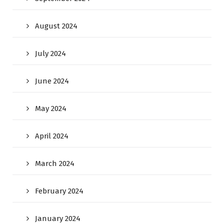
August 2024
July 2024
June 2024
May 2024
April 2024
March 2024
February 2024
January 2024