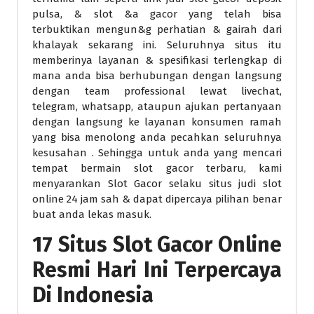
pulsa, & slot &a gacor yang telah bisa
terbuktikan mengun&g perhatian & gairah dari
khalayak sekarang ini. Seluruhnya situs itu
memberinya layanan & spesifikasi terlengkap di
mana anda bisa berhubungan dengan langsung
dengan team professional lewat livechat,
telegram, whatsapp, ataupun ajukan pertanyaan
dengan langsung ke layanan konsumen ramah
yang bisa menolong anda pecahkan seluruhnya
kesusahan . Sehingga untuk anda yang mencari
tempat bermain slot gacor terbaru, kami
menyarankan Slot Gacor selaku situs judi slot
online 24 jam sah & dapat dipercaya pilihan benar
buat anda lekas masuk.
17 Situs Slot Gacor Online
Resmi Hari Ini Terpercaya
Di Indonesia