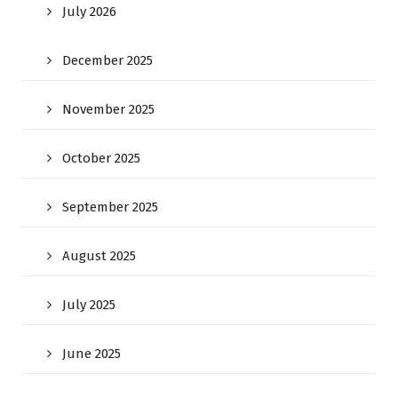
July 2026
December 2025
November 2025
October 2025
September 2025
August 2025
July 2025
June 2025