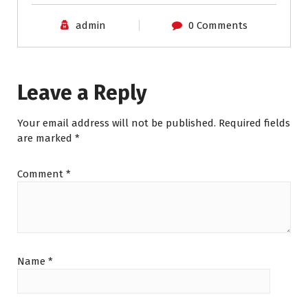
admin
0 Comments
Leave a Reply
Your email address will not be published.
Required fields
are marked
*
Comment
*
Name
*