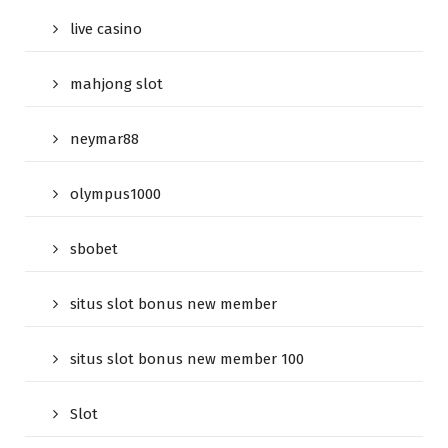
live casino
mahjong slot
neymar88
olympus1000
sbobet
situs slot bonus new member
situs slot bonus new member 100
Slot