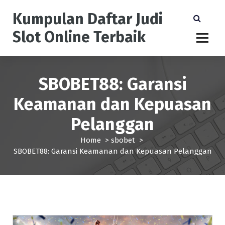
S
Kumpulan Daftar Judi
k
i
Slot Online Terbaik
p
t
o
c
SBOBET88: Garansi
o
n
Keamanan dan Kepuasan
t
e
Pelanggan
n
t
Home
>
sbobet
>
SBOBET88: Garansi Keamanan dan Kepuasan Pelanggan