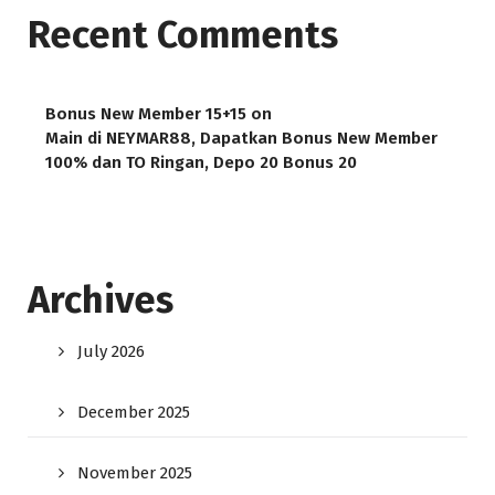
Recent Comments
Bonus New Member 15+15
on
Main di NEYMAR88, Dapatkan Bonus New Member
100% dan TO Ringan, Depo 20 Bonus 20
Archives
July 2026
December 2025
November 2025