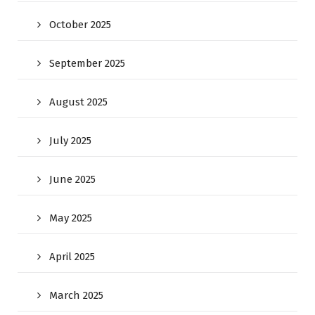
October 2025
September 2025
August 2025
July 2025
June 2025
May 2025
April 2025
March 2025