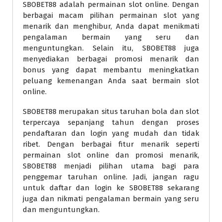
SBOBET88 adalah permainan slot online. Dengan
berbagai macam pilihan permainan slot yang
menarik dan menghibur, Anda dapat menikmati
pengalaman bermain yang seru dan
menguntungkan. Selain itu, SBOBET88 juga
menyediakan berbagai promosi menarik dan
bonus yang dapat membantu meningkatkan
peluang kemenangan Anda saat bermain slot
online.
SBOBET88 merupakan situs taruhan bola dan slot
terpercaya sepanjang tahun dengan proses
pendaftaran dan login yang mudah dan tidak
ribet. Dengan berbagai fitur menarik seperti
permainan slot online dan promosi menarik,
SBOBET88 menjadi pilihan utama bagi para
penggemar taruhan online. Jadi, jangan ragu
untuk daftar dan login ke SBOBET88 sekarang
juga dan nikmati pengalaman bermain yang seru
dan menguntungkan.