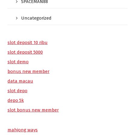
SPACEMAN88
Uncategorized
slot deposit 10 ribu
slot deposit 5000
slot demo
bonus new member
data macau
slot depo
depo 5k
slot bonus new member
mahjong ways