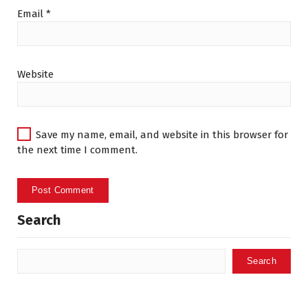
Email
*
Website
Save my name, email, and website in this browser for
the next time I comment.
Search
Search