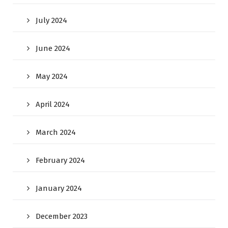
July 2024
June 2024
May 2024
April 2024
March 2024
February 2024
January 2024
December 2023