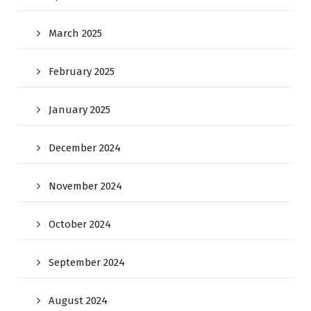
March 2025
February 2025
January 2025
December 2024
November 2024
October 2024
September 2024
August 2024