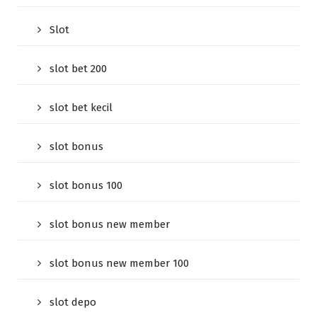
Slot
slot bet 200
slot bet kecil
slot bonus
slot bonus 100
slot bonus new member
slot bonus new member 100
slot depo