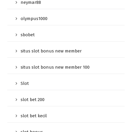
neymar88
olympus1000
sbobet
situs slot bonus new member
situs slot bonus new member 100
Slot
slot bet 200
slot bet kecil