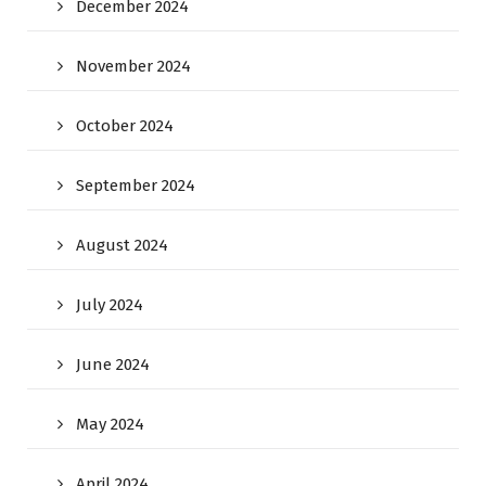
December 2024
November 2024
October 2024
September 2024
August 2024
July 2024
June 2024
May 2024
April 2024