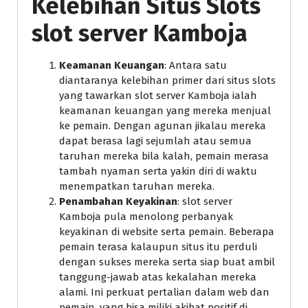
Kelebihan Situs Slots
slot server Kamboja
Keamanan Keuangan
: Antara satu
diantaranya kelebihan primer dari situs slots
yang tawarkan slot server Kamboja ialah
keamanan keuangan yang mereka menjual
ke pemain. Dengan agunan jikalau mereka
dapat berasa lagi sejumlah atau semua
taruhan mereka bila kalah, pemain merasa
tambah nyaman serta yakin diri di waktu
menempatkan taruhan mereka.
Penambahan Keyakinan
: slot server
Kamboja pula menolong perbanyak
keyakinan di website serta pemain. Beberapa
pemain terasa kalaupun situs itu perduli
dengan sukses mereka serta siap buat ambil
tanggung-jawab atas kekalahan mereka
alami. Ini perkuat pertalian dalam web dan
pemain, yang bisa miliki akibat positif di