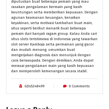
diputuskan buat beberapa pemain yang mau
rasakan pengalaman bermain yang kasih
keuntungan serta memberikan kepuasan. Dengan
agunan keamanan keuangan, kenaikan
keyakinan, serta motivasi tambahan buat main,
situs seperti berikut menarik buat beberapa
pemain dari banyak ragam group. Kalau Anda cari
situs slots teristimewa di Indonesia yang tawarkan
slot server Kamboja serta permainan yang gacor
dan mudah menang, umumkan buat
mengerjakan diagnosis dan menunjuk dengan
cara berwaspada. Dengan demikian, Anda dapat
merasai pengalaman main yang kasih kepuasan
dan memperoleh kemenangan secara stabil.
GDs5248499
0 Comments