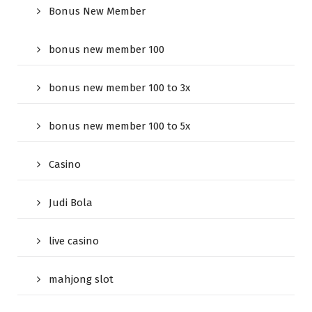
Bonus New Member
bonus new member 100
bonus new member 100 to 3x
bonus new member 100 to 5x
Casino
Judi Bola
live casino
mahjong slot