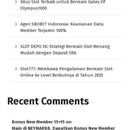
Situs Slot Terbaik untuk Bermain Gates Of
Olympus1000
Agen SBOBET Indonesia: Keamanan Data
Member Terjamin 100%
SLOT DEPO 5K: Strategi Bermain Slot Menang
Mudah dengan Deposit 5Rb
Slot777: Membawa Pengalaman Bermain Slot
Online ke Level Berikutnya di Tahun 2025
Recent Comments
Bonus New Member 15+15
on
Main di NEYMAR88, Dapatkan Bonus New Member