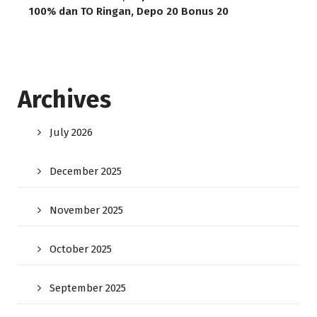
100% dan TO Ringan, Depo 20 Bonus 20
Archives
July 2026
December 2025
November 2025
October 2025
September 2025