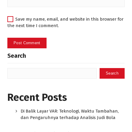
Save my name, email, and website in this browser for
the next time I comment.
Search
Search
Recent Posts
Di Balik Layar VAR: Teknologi, Waktu Tambahan,
dan Pengaruhnya terhadap Analisis Judi Bola