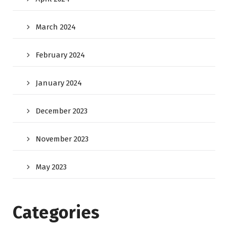
March 2024
February 2024
January 2024
December 2023
November 2023
May 2023
Categories