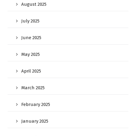
August 2025
July 2025
June 2025
May 2025
April 2025
March 2025
February 2025
January 2025