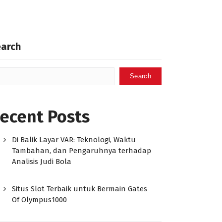
earch
Search
ecent Posts
Di Balik Layar VAR: Teknologi, Waktu
Tambahan, dan Pengaruhnya terhadap
Analisis Judi Bola
Situs Slot Terbaik untuk Bermain Gates
Of Olympus1000