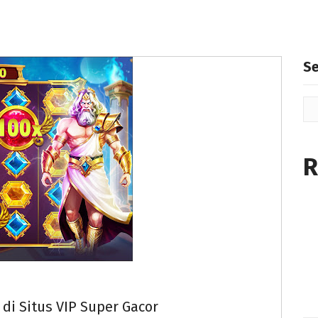
S
R
 di Situs VIP Super Gacor