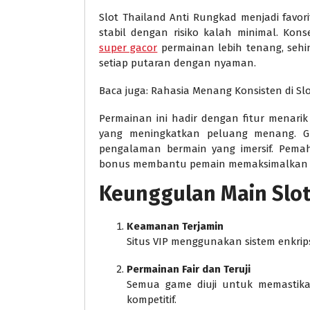
Slot Thailand Anti Rungkad menjadi fav
stabil dengan risiko kalah minimal. Ko
super gacor
permainan lebih tenang, sehi
setiap putaran dengan nyaman.
Baca juga: Rahasia Menang Konsisten di Sl
Permainan ini hadir dengan fitur menarik s
yang meningkatkan peluang menang. 
pengalaman bermain yang imersif. Pem
bonus membantu pemain memaksimalkan po
Keunggulan Main Slot 
Keamanan Terjamin
Situs VIP menggunakan sistem enkrip
Permainan Fair dan Teruji
Semua game diuji untuk memastika
kompetitif.