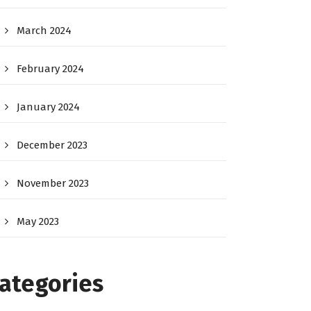
March 2024
February 2024
January 2024
December 2023
November 2023
May 2023
ategories