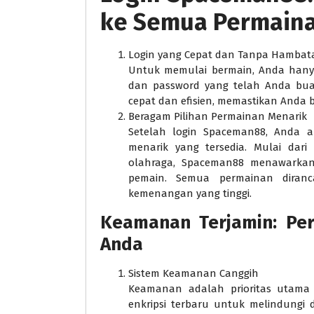
ke Semua Permain
Login yang Cepat dan Tanpa Hambat
Untuk memulai bermain, Anda han
dan password yang telah Anda buat
cepat dan efisien, memastikan Anda
Beragam Pilihan Permainan Menarik
Setelah login Spaceman88, Anda a
menarik yang tersedia. Mulai dari
olahraga, Spaceman88 menawarkan
pemain. Semua permainan diran
kemenangan yang tinggi.
Keamanan Terjamin: Per
Anda
Sistem Keamanan Canggih
Keamanan adalah prioritas utama 
enkripsi terbaru untuk melindungi