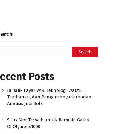
earch
Search
ecent Posts
Di Balik Layar VAR: Teknologi, Waktu
Tambahan, dan Pengaruhnya terhadap
Analisis Judi Bola
Situs Slot Terbaik untuk Bermain Gates
Of Olympus1000