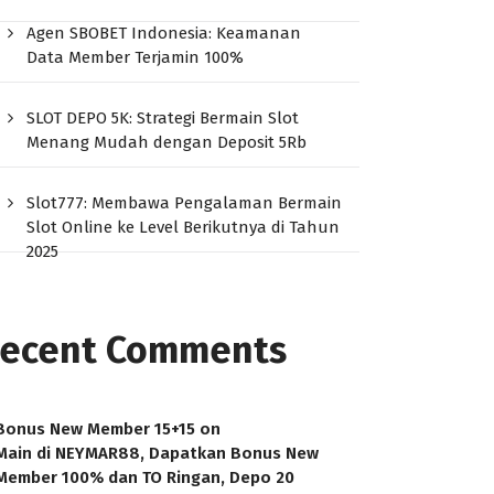
Agen SBOBET Indonesia: Keamanan
Data Member Terjamin 100%
SLOT DEPO 5K: Strategi Bermain Slot
Menang Mudah dengan Deposit 5Rb
Slot777: Membawa Pengalaman Bermain
Slot Online ke Level Berikutnya di Tahun
2025
ecent Comments
Bonus New Member 15+15
on
Main di NEYMAR88, Dapatkan Bonus New
Member 100% dan TO Ringan, Depo 20