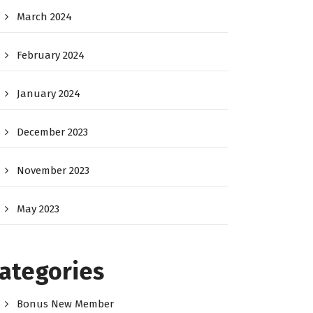
March 2024
February 2024
January 2024
December 2023
November 2023
May 2023
ategories
Bonus New Member