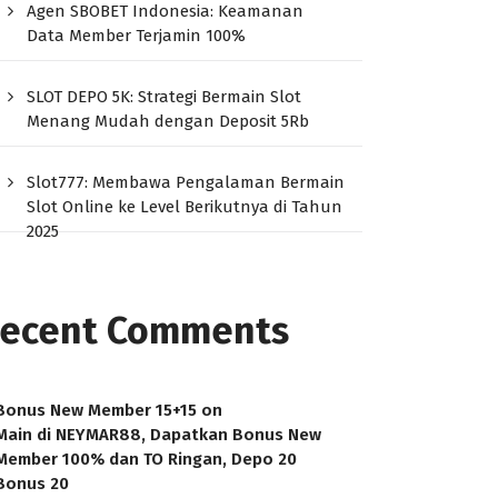
Agen SBOBET Indonesia: Keamanan
Data Member Terjamin 100%
SLOT DEPO 5K: Strategi Bermain Slot
Menang Mudah dengan Deposit 5Rb
Slot777: Membawa Pengalaman Bermain
Slot Online ke Level Berikutnya di Tahun
2025
ecent Comments
Bonus New Member 15+15
on
Main di NEYMAR88, Dapatkan Bonus New
Member 100% dan TO Ringan, Depo 20
Bonus 20