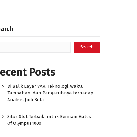
earch
Search
ecent Posts
Di Balik Layar VAR: Teknologi, Waktu
Tambahan, dan Pengaruhnya terhadap
Analisis Judi Bola
Situs Slot Terbaik untuk Bermain Gates
Of Olympus1000