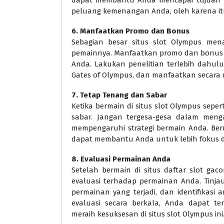
dapat membantu Anda mencapai tujuan te
peluang kemenangan Anda, oleh karena itu 
6. Manfaatkan Promo dan Bonus
Sebagian besar situs slot Olympus me
pemainnya. Manfaatkan promo dan bonus
Anda. Lakukan penelitian terlebih dahu
Gates of Olympus, dan manfaatkan secara m
7. Tetap Tenang dan Sabar
Ketika bermain di situs slot Olympus sepe
sabar. Jangan tergesa-gesa dalam meng
mempengaruhi strategi bermain Anda. Ber
dapat membantu Anda untuk lebih fokus
8. Evaluasi Permainan Anda
Setelah bermain di situs daftar slot ga
evaluasi terhadap permainan Anda. Tinjau
permainan yang terjadi, dan identifikasi
evaluasi secara berkala, Anda dapat 
meraih kesuksesan di situs slot Olympus ini