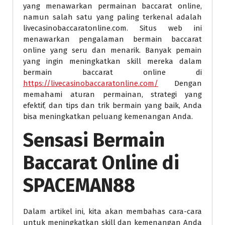
yang menawarkan permainan baccarat online,
namun salah satu yang paling terkenal adalah
livecasinobaccaratonline.com. Situs web ini
menawarkan pengalaman bermain baccarat
online yang seru dan menarik. Banyak pemain
yang ingin meningkatkan skill mereka dalam
bermain baccarat online di
https://livecasinobaccaratonline.com/
Dengan
memahami aturan permainan, strategi yang
efektif, dan tips dan trik bermain yang baik, Anda
bisa meningkatkan peluang kemenangan Anda.
Sensasi Bermain
Baccarat Online di
SPACEMAN88
Dalam artikel ini, kita akan membahas cara-cara
untuk meningkatkan skill dan kemenangan Anda