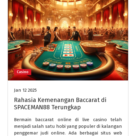
Casino
Jan 12 2025
Rahasia Kemenangan Baccarat di
SPACEMAN88 Terungkap
Bermain baccarat online di live casino telah
menjadi salah satu hobi yang populer di kalangan
penggemar judi online. Ada berbagai situs web