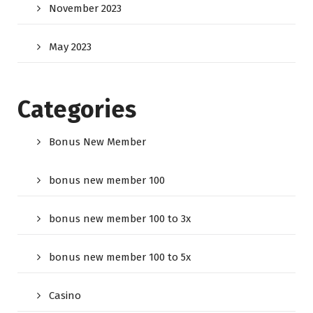
November 2023
May 2023
Categories
Bonus New Member
bonus new member 100
bonus new member 100 to 3x
bonus new member 100 to 5x
Casino