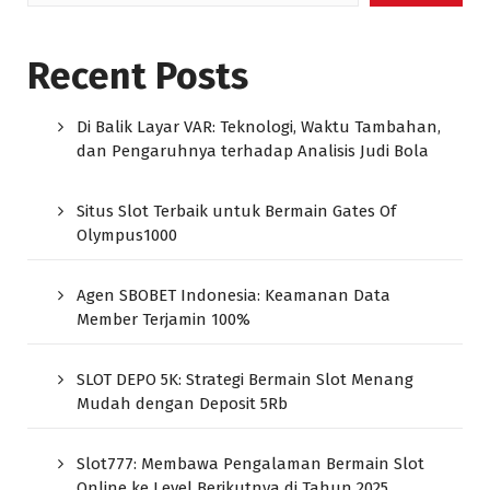
Recent Posts
Di Balik Layar VAR: Teknologi, Waktu Tambahan,
dan Pengaruhnya terhadap Analisis Judi Bola
Situs Slot Terbaik untuk Bermain Gates Of
Olympus1000
Agen SBOBET Indonesia: Keamanan Data
Member Terjamin 100%
SLOT DEPO 5K: Strategi Bermain Slot Menang
Mudah dengan Deposit 5Rb
Slot777: Membawa Pengalaman Bermain Slot
Online ke Level Berikutnya di Tahun 2025