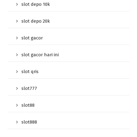
slot depo 10k
slot depo 20k
slot gacor
slot gacor hari ini
slot qris
slot777
slot88
slot888