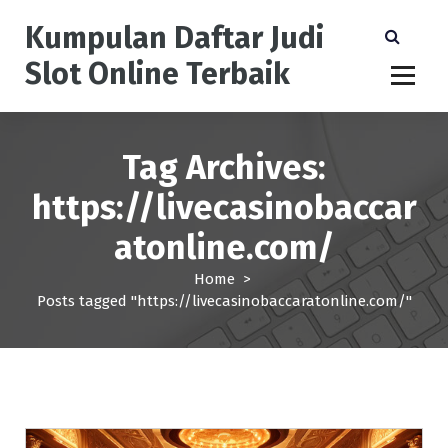
S
Kumpulan Daftar Judi
k
i
Slot Online Terbaik
p
t
o
c
Tag Archives:
o
n
https://livecasinobaccar
t
e
atonline.com/
n
t
Home
>
Posts tagged "https://livecasinobaccaratonline.com/"