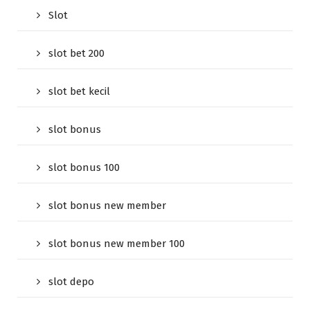
Slot
slot bet 200
slot bet kecil
slot bonus
slot bonus 100
slot bonus new member
slot bonus new member 100
slot depo