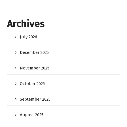
Archives
July 2026
December 2025
November 2025
October 2025
September 2025
August 2025