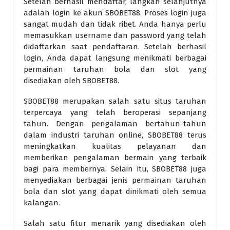
Setelah berhasil mendaftar, langkah selanjutnya
adalah login ke akun SBOBET88. Proses login juga
sangat mudah dan tidak ribet. Anda hanya perlu
memasukkan username dan password yang telah
didaftarkan saat pendaftaran. Setelah berhasil
login, Anda dapat langsung menikmati berbagai
permainan taruhan bola dan slot yang
disediakan oleh SBOBET88.
SBOBET88 merupakan salah satu situs taruhan
terpercaya yang telah beroperasi sepanjang
tahun. Dengan pengalaman bertahun-tahun
dalam industri taruhan online, SBOBET88 terus
meningkatkan kualitas pelayanan dan
memberikan pengalaman bermain yang terbaik
bagi para membernya. Selain itu, SBOBET88 juga
menyediakan berbagai jenis permainan taruhan
bola dan slot yang dapat dinikmati oleh semua
kalangan.
Salah satu fitur menarik yang disediakan oleh