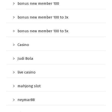
bonus new member 100
bonus new member 100 to 3x
bonus new member 100 to 5x
Casino
Judi Bola
live casino
mahjong slot
neymar88