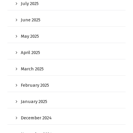
July 2025
June 2025
May 2025
April 2025
March 2025
February 2025
January 2025
December 2024