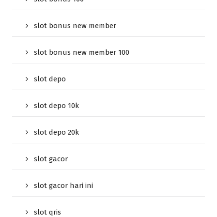
slot bonus new member
slot bonus new member 100
slot depo
slot depo 10k
slot depo 20k
slot gacor
slot gacor hari ini
slot qris