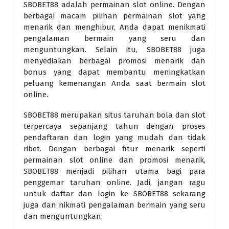
SBOBET88 adalah permainan slot online. Dengan
berbagai macam pilihan permainan slot yang
menarik dan menghibur, Anda dapat menikmati
pengalaman bermain yang seru dan
menguntungkan. Selain itu, SBOBET88 juga
menyediakan berbagai promosi menarik dan
bonus yang dapat membantu meningkatkan
peluang kemenangan Anda saat bermain slot
online.
SBOBET88 merupakan situs taruhan bola dan slot
terpercaya sepanjang tahun dengan proses
pendaftaran dan login yang mudah dan tidak
ribet. Dengan berbagai fitur menarik seperti
permainan slot online dan promosi menarik,
SBOBET88 menjadi pilihan utama bagi para
penggemar taruhan online. Jadi, jangan ragu
untuk daftar dan login ke SBOBET88 sekarang
juga dan nikmati pengalaman bermain yang seru
dan menguntungkan.