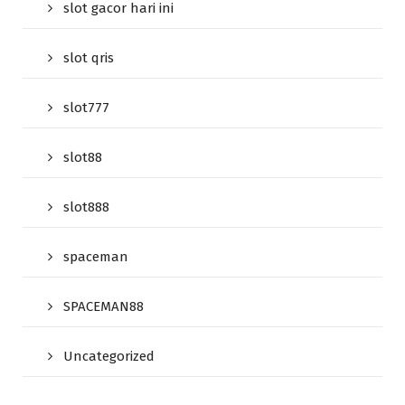
slot gacor hari ini
slot qris
slot777
slot88
slot888
spaceman
SPACEMAN88
Uncategorized