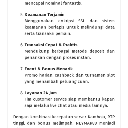
mencapai nominal fantastis.
Keamanan Terjamin
Menggunakan enkripsi SSL dan sistem
keamanan berlapis untuk melindungi data
serta transaksi pemain.
Transaksi Cepat & Praktis
Mendukung berbagai metode deposit dan
penarikan dengan proses instan.
Event & Bonus Menarik
Promo harian, cashback, dan turnamen slot
yang menambah peluang cuan.
Layanan 24 Jam
Tim customer service siap membantu kapan
saja melalui live chat atau media lainnya.
Dengan kombinasi kecepatan server Kamboja, RTP
tinggi, dan bonus melimpah, NEYMAR88 menjadi