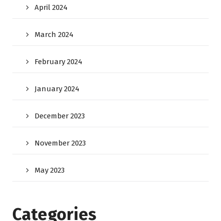
April 2024
March 2024
February 2024
January 2024
December 2023
November 2023
May 2023
Categories