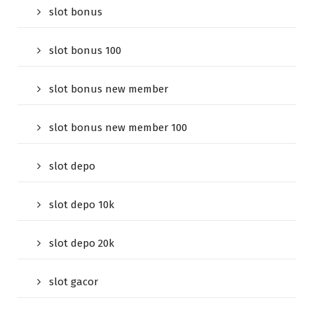
slot bonus
slot bonus 100
slot bonus new member
slot bonus new member 100
slot depo
slot depo 10k
slot depo 20k
slot gacor