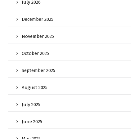
July 2026
December 2025
November 2025
October 2025
September 2025
August 2025
July 2025
June 2025
May 2025