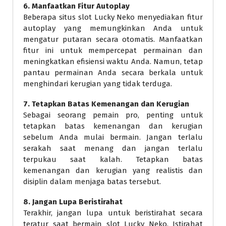
6. Manfaatkan Fitur Autoplay
Beberapa situs slot Lucky Neko menyediakan fitur
autoplay yang memungkinkan Anda untuk
mengatur putaran secara otomatis. Manfaatkan
fitur ini untuk mempercepat permainan dan
meningkatkan efisiensi waktu Anda. Namun, tetap
pantau permainan Anda secara berkala untuk
menghindari kerugian yang tidak terduga.
7. Tetapkan Batas Kemenangan dan Kerugian
Sebagai seorang pemain pro, penting untuk
tetapkan batas kemenangan dan kerugian
sebelum Anda mulai bermain. Jangan terlalu
serakah saat menang dan jangan terlalu
terpukau saat kalah. Tetapkan batas
kemenangan dan kerugian yang realistis dan
disiplin dalam menjaga batas tersebut.
8. Jangan Lupa Beristirahat
Terakhir, jangan lupa untuk beristirahat secara
teratur saat bermain slot Lucky Neko. Istirahat