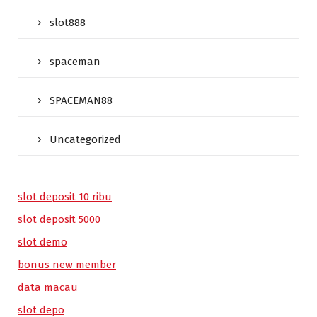
slot888
spaceman
SPACEMAN88
Uncategorized
slot deposit 10 ribu
slot deposit 5000
slot demo
bonus new member
data macau
slot depo