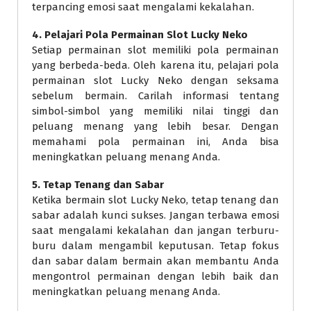
terpancing emosi saat mengalami kekalahan.
4. Pelajari Pola Permainan Slot Lucky Neko
Setiap permainan slot memiliki pola permainan
yang berbeda-beda. Oleh karena itu, pelajari pola
permainan slot Lucky Neko dengan seksama
sebelum bermain. Carilah informasi tentang
simbol-simbol yang memiliki nilai tinggi dan
peluang menang yang lebih besar. Dengan
memahami pola permainan ini, Anda bisa
meningkatkan peluang menang Anda.
5. Tetap Tenang dan Sabar
Ketika bermain slot Lucky Neko, tetap tenang dan
sabar adalah kunci sukses. Jangan terbawa emosi
saat mengalami kekalahan dan jangan terburu-
buru dalam mengambil keputusan. Tetap fokus
dan sabar dalam bermain akan membantu Anda
mengontrol permainan dengan lebih baik dan
meningkatkan peluang menang Anda.