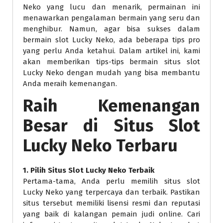
Neko yang lucu dan menarik, permainan ini
menawarkan pengalaman bermain yang seru dan
menghibur. Namun, agar bisa sukses dalam
bermain slot Lucky Neko, ada beberapa tips pro
yang perlu Anda ketahui. Dalam artikel ini, kami
akan memberikan tips-tips bermain situs slot
Lucky Neko dengan mudah yang bisa membantu
Anda meraih kemenangan.
Raih Kemenangan
Besar di Situs Slot
Lucky Neko Terbaru
1. Pilih Situs Slot Lucky Neko Terbaik
Pertama-tama, Anda perlu memilih situs slot
Lucky Neko yang terpercaya dan terbaik. Pastikan
situs tersebut memiliki lisensi resmi dan reputasi
yang baik di kalangan pemain judi online. Cari