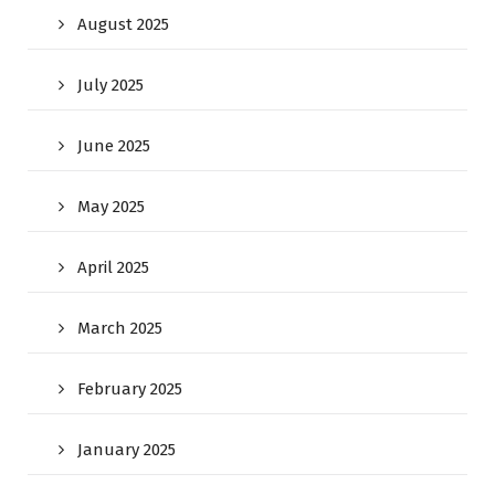
August 2025
July 2025
June 2025
May 2025
April 2025
March 2025
February 2025
January 2025