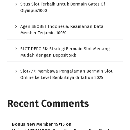
Situs Slot Terbaik untuk Bermain Gates Of
Olympus1000
Agen SBOBET Indonesia: Keamanan Data
Member Terjamin 100%
SLOT DEPO 5K: Strategi Bermain Slot Menang
Mudah dengan Deposit 5Rb
Slot777: Membawa Pengalaman Bermain Slot
Online ke Level Berikutnya di Tahun 2025
Recent Comments
Bonus New Member 15+15
on