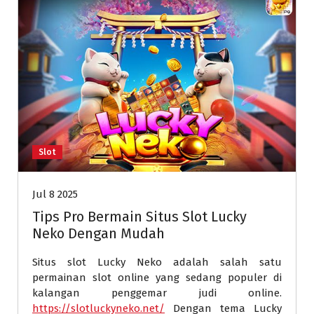
Slot
Jul 8 2025
Tips Pro Bermain Situs Slot Lucky
Neko Dengan Mudah
Situs slot Lucky Neko adalah salah satu
permainan slot online yang sedang populer di
kalangan penggemar judi online.
https://slotluckyneko.net/
Dengan tema Lucky