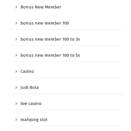
Bonus New Member
bonus new member 100
bonus new member 100 to 3x
bonus new member 100 to 5x
Casino
Judi Bola
live casino
mahjong slot