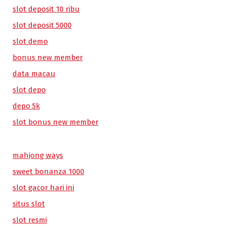
slot deposit 10 ribu
slot deposit 5000
slot demo
bonus new member
data macau
slot depo
depo 5k
slot bonus new member
mahjong ways
sweet bonanza 1000
slot gacor hari ini
situs slot
slot resmi