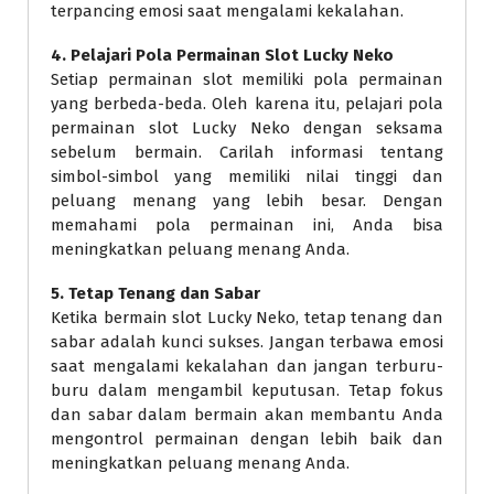
terpancing emosi saat mengalami kekalahan.
4. Pelajari Pola Permainan Slot Lucky Neko
Setiap permainan slot memiliki pola permainan
yang berbeda-beda. Oleh karena itu, pelajari pola
permainan slot Lucky Neko dengan seksama
sebelum bermain. Carilah informasi tentang
simbol-simbol yang memiliki nilai tinggi dan
peluang menang yang lebih besar. Dengan
memahami pola permainan ini, Anda bisa
meningkatkan peluang menang Anda.
5. Tetap Tenang dan Sabar
Ketika bermain slot Lucky Neko, tetap tenang dan
sabar adalah kunci sukses. Jangan terbawa emosi
saat mengalami kekalahan dan jangan terburu-
buru dalam mengambil keputusan. Tetap fokus
dan sabar dalam bermain akan membantu Anda
mengontrol permainan dengan lebih baik dan
meningkatkan peluang menang Anda.