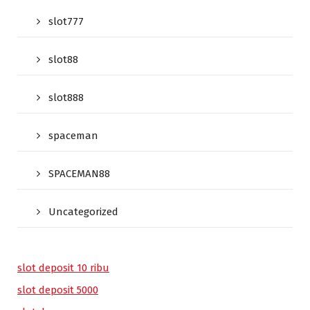
slot777
slot88
slot888
spaceman
SPACEMAN88
Uncategorized
slot deposit 10 ribu
slot deposit 5000