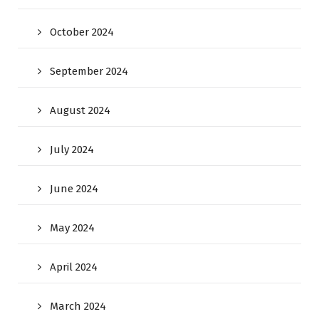
October 2024
September 2024
August 2024
July 2024
June 2024
May 2024
April 2024
March 2024