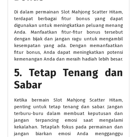
Di dalam permainan Slot Mahjong Scatter Hitam,
terdapat berbagai fitur bonus yang dapat
digunakan untuk meningkatkan peluang menang
Anda. Manfaatkan fitur-fitur bonus tersebut
dengan bijak dan jangan ragu untuk mengambil
kesempatan yang ada. Dengan memanfaatkan
fitur bonus, Anda dapat meningkatkan potensi
kemenangan Anda dan meraih hadiah lebih besar.
5. Tetap Tenang dan
Sabar
Ketika bermain Slot Mahjong Scatter Hitam,
penting untuk tetap tenang dan sabar. Jangan
terburu-buru dalam membuat keputusan dan
jangan terpancing emosi saat mengalami
kekalahan. Tetaplah fokus pada permainan dan
jangan biarkan emosi Anda mengganggu