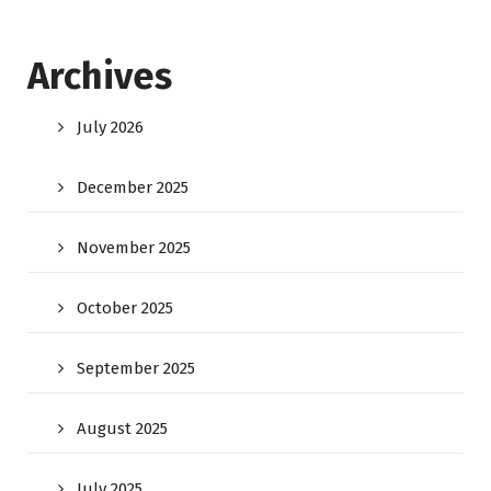
Archives
July 2026
December 2025
November 2025
October 2025
September 2025
August 2025
July 2025