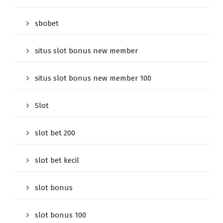
sbobet
situs slot bonus new member
situs slot bonus new member 100
Slot
slot bet 200
slot bet kecil
slot bonus
slot bonus 100