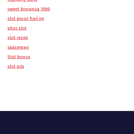
sweet bonanza 1000
slot gacor hari ini
situs slot
slot resmi
spaceman
Slot bonus
slot qris