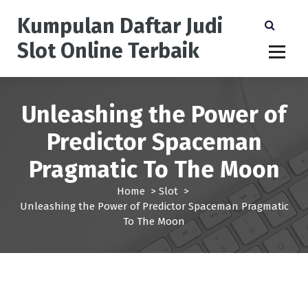
S
Kumpulan Daftar Judi
k
i
Slot Online Terbaik
p
t
o
c
Unleashing the Power of
o
n
Predictor Spaceman
t
e
Pragmatic To The Moon
n
t
Home
>
Slot
>
Unleashing the Power of Predictor Spaceman Pragmatic
To The Moon