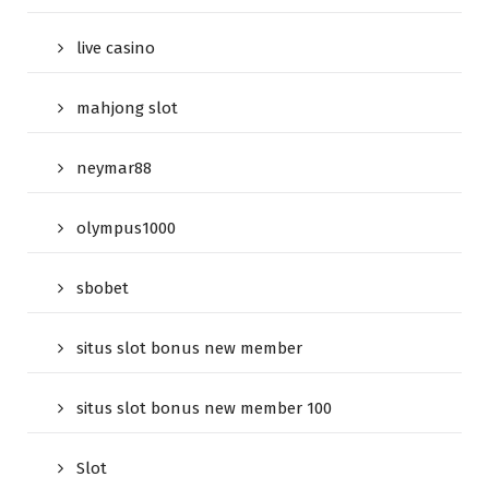
live casino
mahjong slot
neymar88
olympus1000
sbobet
situs slot bonus new member
situs slot bonus new member 100
Slot