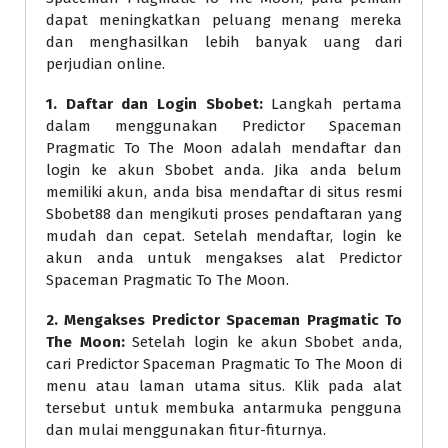
dapat meningkatkan peluang menang mereka
dan menghasilkan lebih banyak uang dari
perjudian online.
1. Daftar dan Login Sbobet:
Langkah pertama
dalam menggunakan Predictor Spaceman
Pragmatic To The Moon adalah mendaftar dan
login ke akun Sbobet anda. Jika anda belum
memiliki akun, anda bisa mendaftar di situs resmi
Sbobet88 dan mengikuti proses pendaftaran yang
mudah dan cepat. Setelah mendaftar, login ke
akun anda untuk mengakses alat Predictor
Spaceman Pragmatic To The Moon.
2. Mengakses Predictor Spaceman Pragmatic To
The Moon:
Setelah login ke akun Sbobet anda,
cari Predictor Spaceman Pragmatic To The Moon di
menu atau laman utama situs. Klik pada alat
tersebut untuk membuka antarmuka pengguna
dan mulai menggunakan fitur-fiturnya.