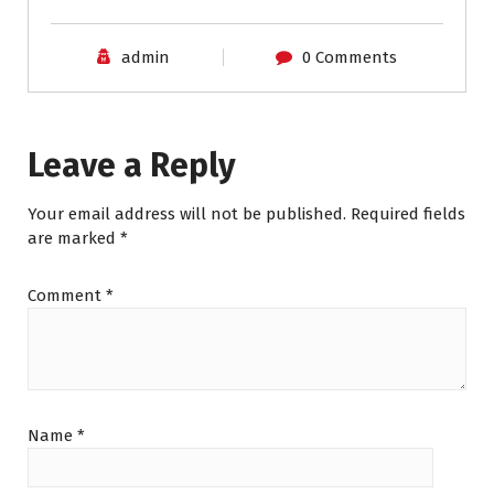
admin
0 Comments
Leave a Reply
Your email address will not be published.
Required fields
are marked
*
Comment
*
Name
*