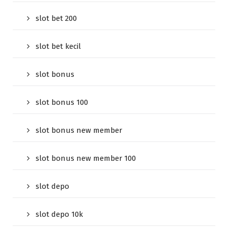
slot bet 200
slot bet kecil
slot bonus
slot bonus 100
slot bonus new member
slot bonus new member 100
slot depo
slot depo 10k