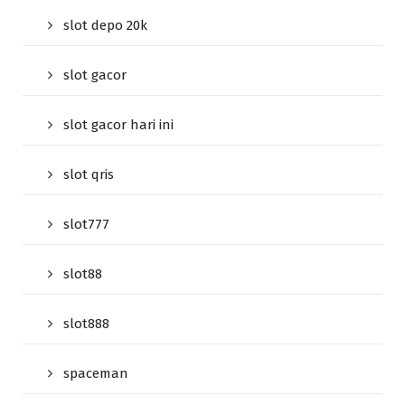
slot depo 20k
slot gacor
slot gacor hari ini
slot qris
slot777
slot88
slot888
spaceman