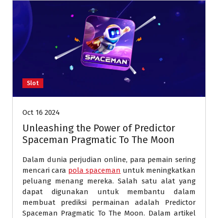
Slot
Oct 16 2024
Unleashing the Power of Predictor
Spaceman Pragmatic To The Moon
Dalam dunia perjudian online, para pemain sering
mencari cara
pola spaceman
untuk meningkatkan
peluang menang mereka. Salah satu alat yang
dapat digunakan untuk membantu dalam
membuat prediksi permainan adalah Predictor
Spaceman Pragmatic To The Moon. Dalam artikel