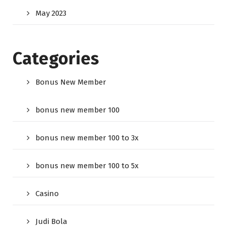
May 2023
Categories
Bonus New Member
bonus new member 100
bonus new member 100 to 3x
bonus new member 100 to 5x
Casino
Judi Bola