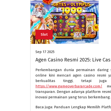
Slot
Sep 17 2025
Agen Casino Resmi 2025: Live Cas
Perkembangan dunia permainan daring s
online kini mencari agen casino resmi 
berkualitas tinggi, tetapi j
https://www.gameoverbararcade.com/
men
transparan. Dengan adanya platform resmi
inovasi permainan yang terus berkembang.
Baca juga: Panduan Lengkap Memilih Platf