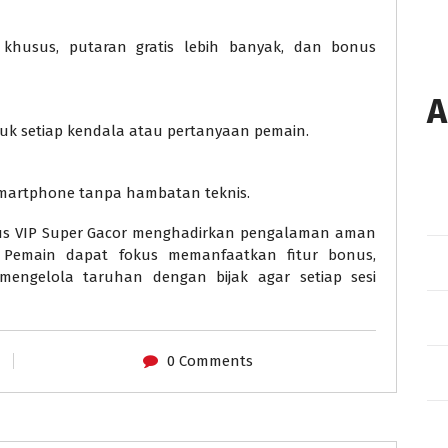
khusus, putaran gratis lebih banyak, dan bonus
A
uk setiap kendala atau pertanyaan pemain.
smartphone tanpa hambatan teknis.
itus VIP Super Gacor menghadirkan pengalaman aman
. Pemain dapat fokus memanfaatkan fitur bonus,
ngelola taruhan dengan bijak agar setiap sesi
0 Comments