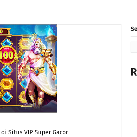
S
R
 di Situs VIP Super Gacor