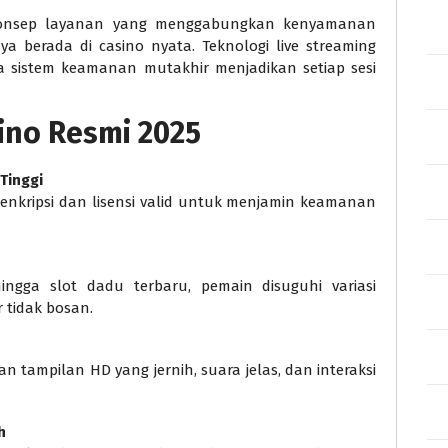
 konsep layanan yang menggabungkan kenyamanan
a berada di casino nyata. Teknologi live streaming
erta sistem keamanan mutakhir menjadikan setiap sesi
ino Resmi 2025
Tinggi
enkripsi dan lisensi valid untuk menjamin keamanan
 hingga slot dadu terbaru, pemain disuguhi variasi
 tidak bosan.
an tampilan HD yang jernih, suara jelas, dan interaksi
h