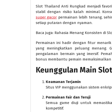
Slot Thailand Anti Rungkad menjadi fav
stabil dengan risiko kalah minimal. Ko
super gacor
permainan lebih tenang, sehi
setiap putaran dengan nyaman.
Baca juga: Rahasia Menang Konsisten di Sl
Permainan ini hadir dengan fitur menarik s
yang meningkatkan peluang menang. 
pengalaman bermain yang imersif. Pem
bonus membantu pemain memaksimalkan po
Keunggulan Main Slot 
Keamanan Terjamin
Situs VIP menggunakan sistem enkrip
Permainan Fair dan Teruji
Semua game diuji untuk memastika
kompetitif.