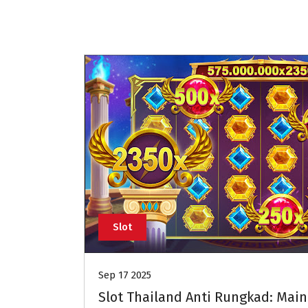
Slot
Sep 17 2025
Slot Thailand Anti Rungkad: Main