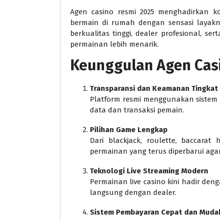
Agen casino resmi 2025 menghadirkan
bermain di rumah dengan sensasi layakny
berkualitas tinggi, dealer profesional, s
permainan lebih menarik.
Keunggulan Agen Cas
Transparansi dan Keamanan Tingkat 
Platform resmi menggunakan sistem 
data dan transaksi pemain.
Pilihan Game Lengkap
Dari blackjack, roulette, baccarat
permainan yang terus diperbarui agar
Teknologi Live Streaming Modern
Permainan live casino kini hadir deng
langsung dengan dealer.
Sistem Pembayaran Cepat dan Muda